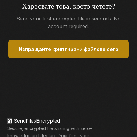
Харесвате това, което четете?
Send your first encrypted file in seconds. No
account required.
Изпращайте криптирани файлове сега
🔐
SendFilesEncrypted
Secure, encrypted file sharing with zero-
knowledge architecture. Your files, your