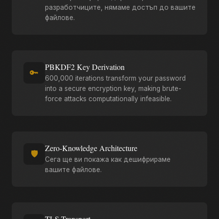
разработчиците, нямаме достъп до вашите
файлове.
PBKDF2 Key Derivation
🔑
600,000 iterations transform your password
into a secure encryption key, making brute-
force attacks computationally infeasible.
Zero-Knowledge Architecture
🛡️
Сега ще ви покажа как дешифрираме
вашите файлове.
TLS Transport