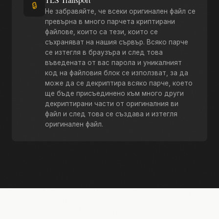
🔒
Не забравяйте, че всеки оригинален файл се
превърна в много парчета криптирани
файлове, които са тези, които се
съхраняват на нашия сървър. Всяко парче
се изтегля в браузъра и след това
въведената от вас парола и уникалният
код на файловия блок се използват, за да
може да се декриптира всяко парче, което
ще бъде присъединено към много други
декриптирани части от оригиналния ви
файл и след това се създава и изтегля
оригинален файл.