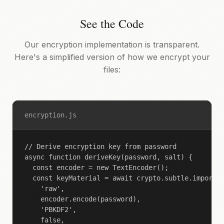
See the Code
Our encryption implementation is transparent.
Here's a simplified version of how we encrypt your
files:
encryption.js
// Derive encryption key from password

async function deriveKey(password, salt) {

  const encoder = new TextEncoder();

  const keyMaterial = await crypto.subtle.importKe
    'raw',

    encoder.encode(password),

    'PBKDF2',

    false,
