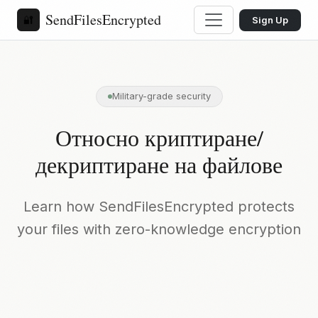
SendFilesEncrypted
🔐
Sign Up
Military-grade security
Относно криптиране/
декриптиране на файлове
Learn how SendFilesEncrypted protects
your files with zero-knowledge encryption