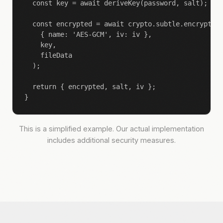
  const key = await deriveKey(password, salt);

  const encrypted = await crypto.subtle.encrypt(

    { name: 'AES-GCM', iv: iv },

    key,

    fileData

  );

  return { encrypted, salt, iv };

}
This is a simplified example. Our actual implementation
includes additional security measures.