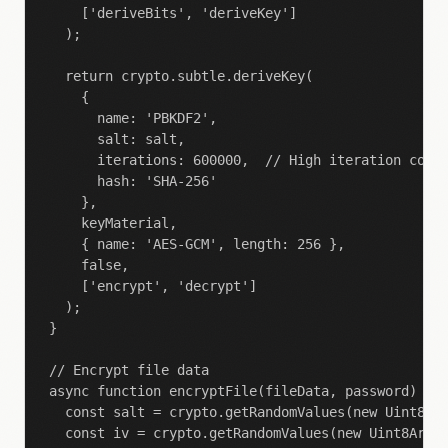
    ['deriveBits', 'deriveKey']

  );

  return crypto.subtle.deriveKey(

    {

      name: 'PBKDF2',

      salt: salt,

      iterations: 600000,  // High iteration count
      hash: 'SHA-256'

    },

    keyMaterial,

    { name: 'AES-GCM', length: 256 },

    false,

    ['encrypt', 'decrypt']

  );

}

// Encrypt file data

async function encryptFile(fileData, password) {

  const salt = crypto.getRandomValues(new Uint8Arr
  const iv = crypto.getRandomValues(new Uint8Array