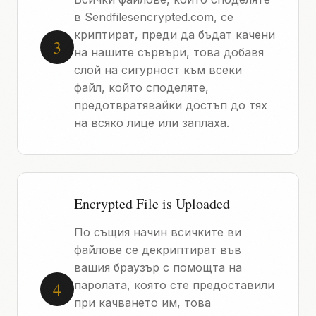
в Sendfilesencrypted.com, се
криптират, преди да бъдат качени
3
на нашите сървъри, това добавя
слой на сигурност към всеки
файл, който споделяте,
предотвратявайки достъп до тях
на всяко лице или заплаха.
Encrypted File is Uploaded
По същия начин всичките ви
файлове се декриптират във
вашия браузър с помощта на
4
паролата, която сте предоставили
при качването им, това