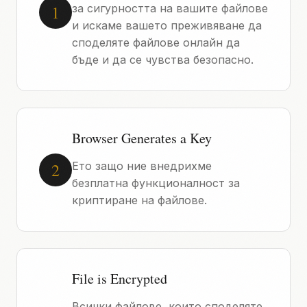
1
за сигурността на вашите файлове
и искаме вашето преживяване да
споделяте файлове онлайн да
бъде и да се чувства безопасно.
Browser Generates a Key
2
Ето защо ние внедрихме
безплатна функционалност за
криптиране на файлове.
File is Encrypted
Всички файлове, които споделяте