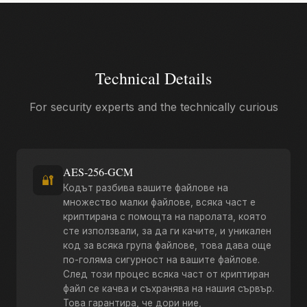
Technical Details
For security experts and the technically curious
AES-256-GCM
🔐
Кодът разбива вашите файлове на
множество малки файлове, всяка част е
криптирана с помощта на паролата, която
сте използвали, за да ги качите, и уникален
код за всяка група файлове, това дава още
по-голяма сигурност на вашите файлове.
След този процес всяка част от криптиран
файл се качва и съхранява на нашия сървър.
Това гарантира, че дори ние,