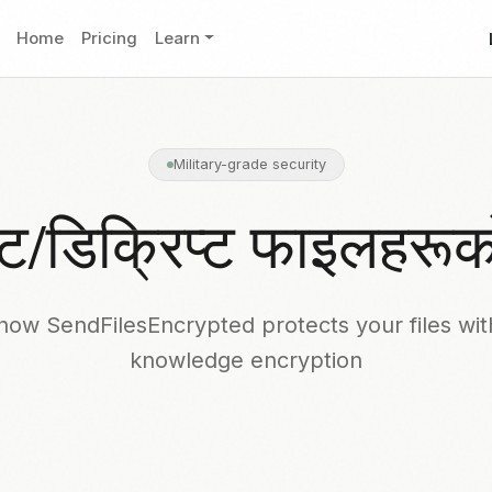
Home
Pricing
Learn
Military-grade security
प्ट/डिक्रिप्ट फाइलहरूक
how SendFilesEncrypted protects your files wit
knowledge encryption