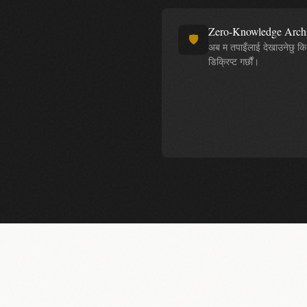
Zero-Knowledge Archi
🛡️
अब म तपाइँलाई देखाउनेछु क
डिक्रिप्ट गर्छौं।