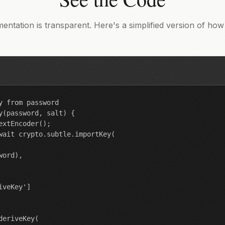
ntation is transparent. Here's a simplified version of how
y from password

y(password, salt) {

xtEncoder();

wait crypto.subtle.importKey(

ord),

veKey']

eriveKey(
