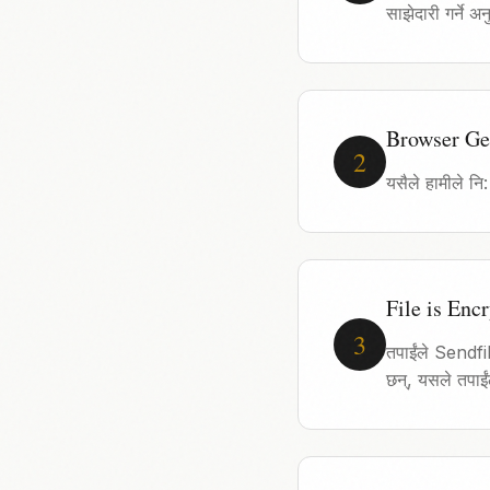
साझेदारी गर्ने अन
Browser Ge
2
यसैले हामीले नि:
File is Enc
3
तपाईंले Sendfil
छन्, यसले तपाईंल