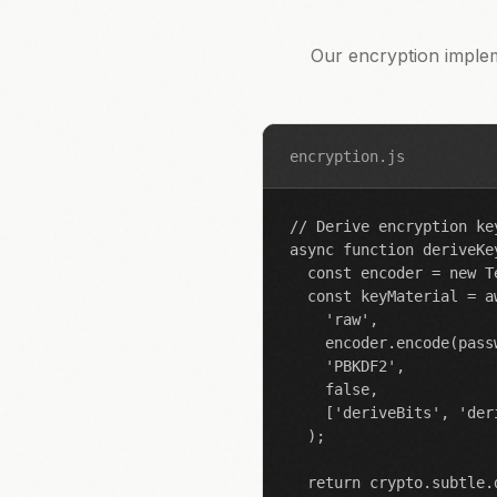
Our encryption impleme
encryption.js
// Derive encryption ke
async function deriveKe
  const encoder = new Te
  const keyMaterial = a
    'raw',

    encoder.encode(passw
    'PBKDF2',

    false,

    ['deriveBits', 'deri
  );

  return crypto.subtle.d