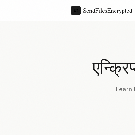
SendFilesEncrypted
🔐
एन्क्रि
Learn 