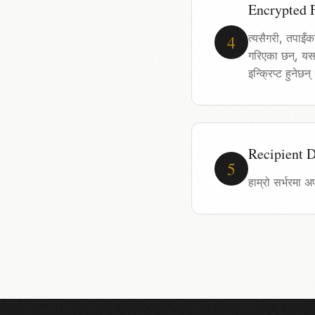
Encrypted F
4
त्यसैगरी, तपाइँ
गरिएका छन्, यसल
इन्क्रिप्ट हुनेछन्
Recipient 
5
हाम्रो सर्भरमा अ