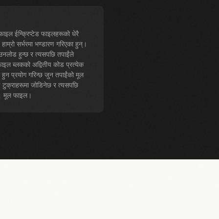
ल फाइल ईन्क्रिप्टेड फाइलहरूको धेरै
हाम्रो सर्भरमा भण्डारण गरिएका हुन्।
ाउनलोड हुन्छ र त्यसपछि तपाईंले
र फाइल ब्लकको अद्वितीय कोड प्रत्येक
षम हुन प्रयोग गरिन्छ जुन तपाईंको मूल
ड टुक्राहरूमा जोडिनेछ र त्यसपछि
स्। मूल फाइल।