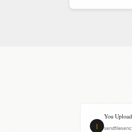
You Upload 
1
sendfilesencry