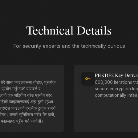
Technical Details
For security experts and the technically curious
PBKDF2 Key Derivat
🔑
रै साना फाइलहरूमा तोड्छ, प्रत्येक
600,000 iterations t
 प्रयोग गर्नुभएको पासवर्ड र
secure encryption key
लागि एक अद्वितीय कोड प्रयोग गरेर
computationally infeas
पाईंको फाइलहरूलाई अझ ठूलो सुरक्षा
रिप्टेड फाइलको प्रत्येक टुक्रा हाम्रो
न्छ। यसले सुनिश्चित गर्दछ कि हामी,
फाइलहरू पहुँच गर्न सक्दैनौं।