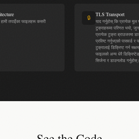
tecture
TLS Transport
🔒
ि हामी तपाइँका फाइलहरू कसरी
याद गर्नुहोस् कि प्रत्येक मू
टुक्राहरूमा परिणत भयो, जुन 
प्रत्येक टुक्रा ब्राउजरमा ड
प्रविष्ट गर्नुभएको पासवर्ड 
टुक्रालाई डिक्रिप्ट गर्न सक्
फाइलको अन्य धेरै डिक्रिप्टे
सिर्जना र डाउनलोड गर्नुहो
See the Code