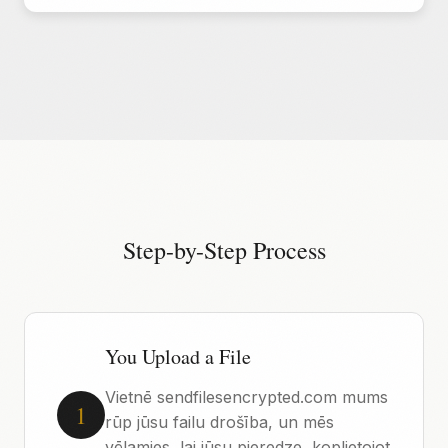
Step-by-Step Process
You Upload a File
Vietnē sendfilesencrypted.com mums
1
rūp jūsu failu drošība, un mēs
vēlamies, lai jūsu pieredze, koplietojot