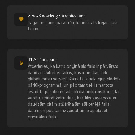
Zero-Knowledge Architecture
🛡️
Tagad es jums parādīšu, kā mēs atšifrējam jūsu
failus.
TLS Transport
🔒
Atcerieties, ka katrs oriģinālais fails ir pārvērsts
daudzos šifrētos failos, kas ir tie, kas tiek
glabāti mūsu serverī. Katrs fails tiek lejupielādēts
pārlūkprogrammā, un pēc tam tiek izmantota
ievadītā parole un faila bloka unikālais kods, lai
varētu atšifrēt katru daļu, kas tiks savienota ar
daudzām citām atšifrētajām sākotnējā faila
daļām un pēc tam izveidot un lejupielādēt
oriģinālais fails.