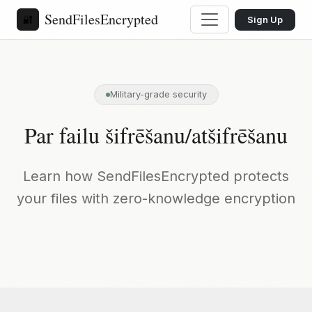
SendFilesEncrypted
🔐
Sign Up
Military-grade security
Par failu šifrēšanu/atšifrēšanu
Learn how SendFilesEncrypted protects
your files with zero-knowledge encryption