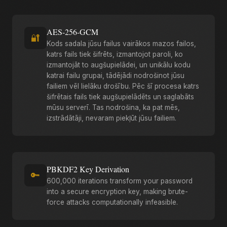
AES-256-GCM
🔐
Kods sadala jūsu failus vairākos mazos failos,
katrs fails tiek šifrēts, izmantojot paroli, ko
izmantojāt to augšupielādei, un unikālu kodu
katrai failu grupai, tādējādi nodrošinot jūsu
failiem vēl lielāku drošību. Pēc šī procesa katrs
šifrētais fails tiek augšupielādēts un saglabāts
mūsu serverī. Tas nodrošina, ka pat mēs,
izstrādātāji, nevaram piekļūt jūsu failiem.
PBKDF2 Key Derivation
🔑
600,000 iterations transform your password
into a secure encryption key, making brute-
force attacks computationally infeasible.