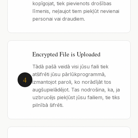
kopīgojat, tiek pievienots drošības
līmenis, neļaujot tiem piekļūt nevienai
personai vai draudiem.
Encrypted File is Uploaded
Tādā pašā veidā visi jūsu faili tiek
atšifrēti jūsu pārlūkprogrammā,
4
izmantojot paroli, ko norādījāt tos
augšupielādējot. Tas nodrošina, ka, ja
uzbrucējs piekļūst jūsu failiem, tie tiks
pilnībā šifrēti.