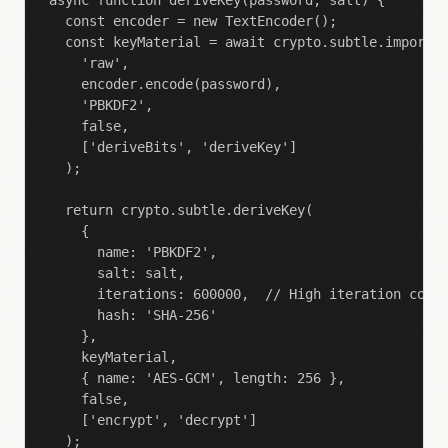
async function deriveKey(password, salt) {

  const encoder = new TextEncoder();

  const keyMaterial = await crypto.subtle.importKe
    'raw',

    encoder.encode(password),

    'PBKDF2',

    false,

    ['deriveBits', 'deriveKey']

  );

  return crypto.subtle.deriveKey(

    {

      name: 'PBKDF2',

      salt: salt,

      iterations: 600000,  // High iteration count
      hash: 'SHA-256'

    },

    keyMaterial,

    { name: 'AES-GCM', length: 256 },

    false,

    ['encrypt', 'decrypt']

  );
