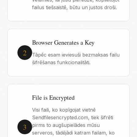
failus tiešsaistē, būtu un justos droši.
Browser Generates a Key
2
Tāpēc esam ieviesuši bezmaksas failu
šifrēšanas funkcionalitāti.
File is Encrypted
Visi faili, ko kopīgojat vietnē
Sendfilesencrypted.com, tiek šifrēti
3
pirms to augšupielādes mūsu
serveros, tādējādi katram failam, ko