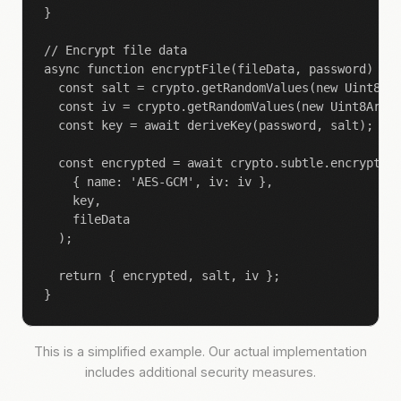
}

// Encrypt file data

async function encryptFile(fileData, password) {

  const salt = crypto.getRandomValues(new Uint8Arr
  const iv = crypto.getRandomValues(new Uint8Array
  const key = await deriveKey(password, salt);

  const encrypted = await crypto.subtle.encrypt(

    { name: 'AES-GCM', iv: iv },

    key,

    fileData

  );

  return { encrypted, salt, iv };

}
This is a simplified example. Our actual implementation
includes additional security measures.