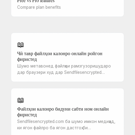
Free vs Pro features
Compare plan benefits
📖
Чӣ тавр файлҳои калонро онлайн ройгон
фиристед
Шумо метавонед файлҳои рамзгузоришударо
дар браузери худ дар Sendfilesencrypted…
📖
Файлҳои калонро бидуни сабти ном онлайн
фиристед
Sendfilesencrypted.com ба шумо имкон медиҳад,
ки ягон файлро ба ягон дастгоҳ би…