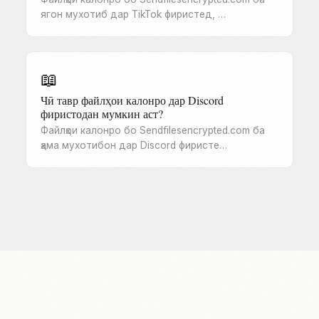
ягон мухотиб дар TikTok фиристед, …
📖
Чӣ тавр файлҳои калонро дар Discord
фиристодан мумкин аст?
Файлҳои калонро бо Sendfilesencrypted.com ба
ҳама мухотибон дар Discord фиристе…