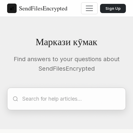
SendFilesEncrypted
🔐
Sign Up
Маркази кӯмак
Find answers to your questions about
SendFilesEncrypted