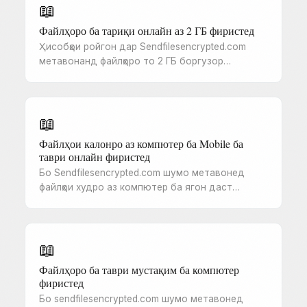
📖
Файлҳоро ба тариқи онлайн аз 2 ГБ фиристед
Ҳисобҳои ройгон дар Sendfilesencrypted.com
метавонанд файлҳоро то 2 ГБ боргузор…
📖
Файлҳои калонро аз компютер ба Mobile ба
таври онлайн фиристед
Бо Sendfilesencrypted.com шумо метавонед
файлҳои худро аз компютер ба ягон даст…
📖
Файлҳоро ба таври мустақим ба компютер
фиристед
Бо sendfilesencrypted.com шумо метавонед