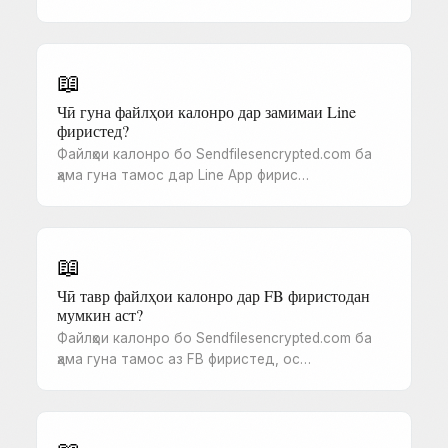
📖
Чӣ гуна файлҳои калонро дар замимаи Line
фиристед?
Файлҳои калонро бо Sendfilesencrypted.com ба
ҳама гуна тамос дар Line App фирис…
📖
Чӣ тавр файлҳои калонро дар FB фиристодан
мумкин аст?
Файлҳои калонро бо Sendfilesencrypted.com ба
ҳама гуна тамос аз FB фиристед, ос…