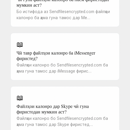
мумкин аст?
Бо истифода аз Sendfilesencrypted.com файлҳои
калонро ба ҳама гуна тамос дар Me…
📖
Чӣ тавр файлҳои калонро ба iMessenger
фиристед?
Файлҳои калонро бо Sendfilesencrypted.com ба
ҳама гуна тамос дар iMessage фирис…
📖
Файлҳои калонро дар Skype чӣ гуна
фиристодан мумкин аст?
Файлҳои калонро бо Sendfilesencrypted.com ба
ҳама гуна тамос дар Skype фиристед…