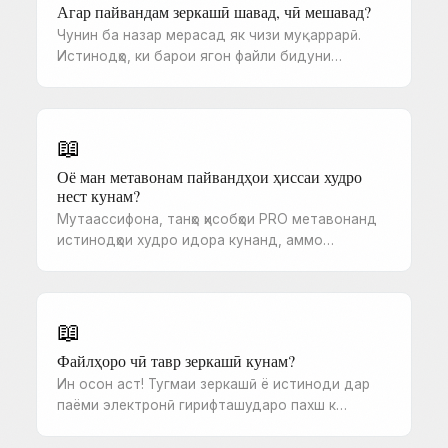
Агар пайвандам зеркашӣ шавад, чӣ мешавад?
Чунин ба назар мерасад як чизи муқаррарӣ.
Истинодҳо, ки барои ягон файли бидуни…
📖
Оё ман метавонам пайвандҳои ҳиссаи худро
нест кунам?
Мутаассифона, танҳо ҳисобҳои PRO метавонанд
истинодҳои худро идора кунанд, аммо…
📖
Файлҳоро чӣ тавр зеркашӣ кунам?
Ин осон аст! Тугмаи зеркашӣ ё истиноди дар
паёми электронӣ гирифташударо пахш к…