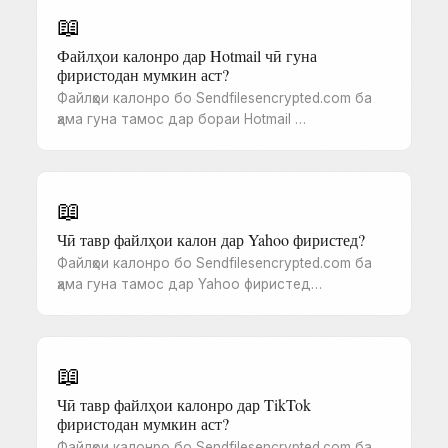
📖
Файлҳои калонро дар Hotmail чӣ гуна
фиристодан мумкин аст?
Файлҳои калонро бо Sendfilesencrypted.com ба
ҳама гуна тамос дар бораи Hotmail …
📖
Чӣ тавр файлҳои калон дар Yahoo фиристед?
Файлҳои калонро бо Sendfilesencrypted.com ба
ҳама гуна тамос дар Yahoo фиристед…
📖
Чӣ тавр файлҳои калонро дар TikTok
фиристодан мумкин аст?
Файлҳои калонро бо Sendfilesencrypted.com ба