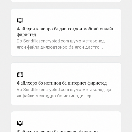
📖
Файлҳои калонро ба дастгоҳҳои мобилӣ онлайн
фиристед
Бо Sendfilesencrypted.com шумо метавонед
ягон файли дилхоҳатонро ба ягон дастго…
📖
Файлҳоро бо истинод ба интернет фиристед
Бо Sendfilesencrypted.com шумо метавонед ҳар
як файли мехоҳедро бо истиноди зер…
📖
Файлҳои калонро ба интернет фиристед