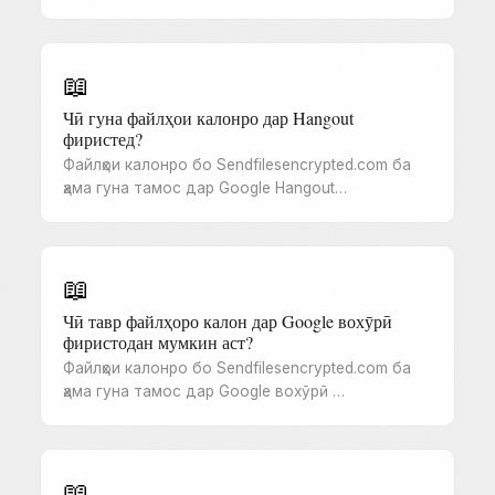
📖
Чӣ гуна файлҳои калонро дар Hangout
фиристед?
Файлҳои калонро бо Sendfilesencrypted.com ба
ҳама гуна тамос дар Google Hangout…
📖
Чӣ тавр файлҳоро калон дар Google вохӯрӣ
фиристодан мумкин аст?
Файлҳои калонро бо Sendfilesencrypted.com ба
ҳама гуна тамос дар Google вохӯрӣ …
📖