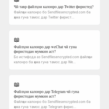
Чӣ тавр файлҳои калонро дар Twitter фиристед?
Файлҳои калонро бо Sendfilesencrypted.com ба
ҳама гуна тамос дар Twitter фирист…
📖
Файлҳои калонро дар weChat чӣ гуна
фиристодан мумкин аст?
Бо истифода аз Sendfilesencrypted.com файлҳои
калонро ба ҳама гуна тамос дар We…
📖
Файлҳои калонро дар Telegram чӣ гуна
фиристодан мумкин аст?
Файлҳои калонро бо Sendfilesencrypted.com ба
ҳама гуна тамос дар Telegram фирис…