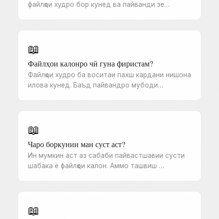
файлҳои худро бор кунед ва пайванди зе…
📖
Файлҳои калонро чӣ гуна фиристам?
Файлҳои худро ба воситаи пахш кардани нишона
илова кунед. Баъд пайвандро мубоди…
📖
Чаро боркунии ман суст аст?
Ин мумкин аст аз сабаби пайвастшавии сусти
шабака ё файлҳои калон. Аммо ташвиш …
📖