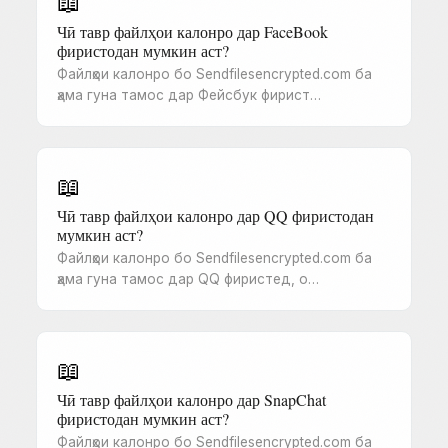
📖
Чӣ тавр файлҳои калонро дар FaceBook
фиристодан мумкин аст?
Файлҳои калонро бо Sendfilesencrypted.com ба
ҳама гуна тамос дар Фейсбук фирист…
📖
Чӣ тавр файлҳои калонро дар QQ фиристодан
мумкин аст?
Файлҳои калонро бо Sendfilesencrypted.com ба
ҳама гуна тамос дар QQ фиристед, о…
📖
Чӣ тавр файлҳои калонро дар SnapChat
фиристодан мумкин аст?
Файлҳои калонро бо Sendfilesencrypted.com ба