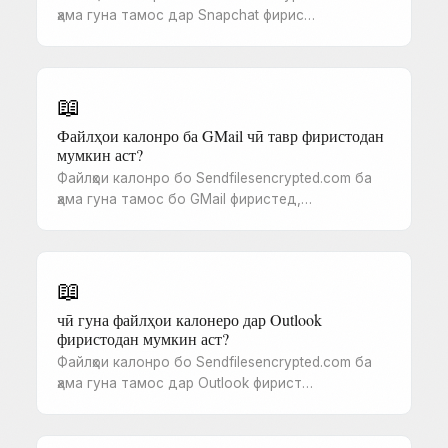
ҳама гуна тамос дар Snapchat фирис…
📖
Файлҳои калонро ба GMail чӣ тавр фиристодан
мумкин аст?
Файлҳои калонро бо Sendfilesencrypted.com ба
ҳама гуна тамос бо GMail фиристед,…
📖
чӣ гуна файлҳои калонеро дар Outlook
фиристодан мумкин аст?
Файлҳои калонро бо Sendfilesencrypted.com ба
ҳама гуна тамос дар Outlook фирист…