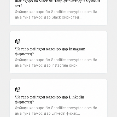
Файлҳоро ба Slack чӣ тавр фиристодан мумкин
аст?
Файлҳои калонро бо Sendfilesencrypted.com ба
ҳама гуна тамос дар Slack фиристед…
📖
Чӣ тавр файлҳои калонро дар Instagram
фиристед?
Файлҳои калонро бо Sendfilesencrypted.com ба
ҳама гуна тамос дар Instagram фири…
📖
Чӣ тавр файлҳои калонро дар LinkedIn
фиристед?
Файлҳои калонро бо Sendfilesencrypted.com ба
ҳама гуна тамос дар LinkedIn фирис…