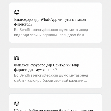
📖
Видеоҳоро дар WhatsApp чӣ гуна метавон
фиристод?
Бо Sendfilesencrypted.com шумо метавонед
видеоҳои зерини зеркашишавандаро ба ҳа…
📖
Файлҳои бузургро дар Сайтҳо чӣ тавр
фиристодан мумкин аст?
Бо Sendfilesencrypted.com шумо метавонед
файлҳои калонро барои зеркашӣ кардани …
📖
Чӣ гуна файлҳои калонро ба паём фиристодан