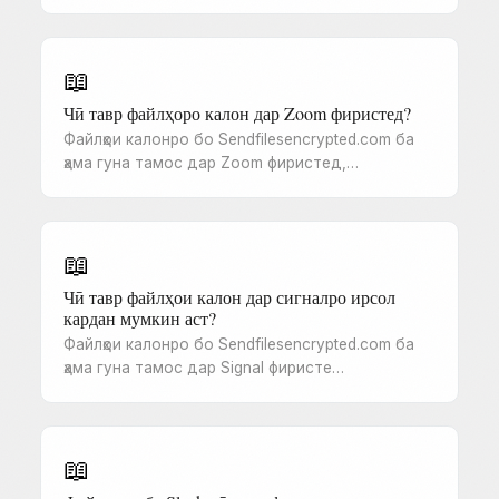
📖
Чӣ тавр файлҳоро калон дар Zoom фиристед?
Файлҳои калонро бо Sendfilesencrypted.com ба
ҳама гуна тамос дар Zoom фиристед,…
📖
Чӣ тавр файлҳои калон дар сигналро ирсол
кардан мумкин аст?
Файлҳои калонро бо Sendfilesencrypted.com ба
ҳама гуна тамос дар Signal фиристе…
📖