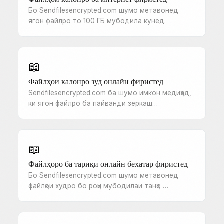
Бо Sendfilesencrypted.com шумо метавонед
ягон файлро то 100 ГБ мубодила кунед.
📖
Файлҳои калонро зуд онлайн фиристед
Sendfilesencrypted.com ба шумо имкон медиҳад,
ки ягон файлро ба пайванди зеркаш…
📖
Файлҳоро ба тариқи онлайн бехатар фиристед
Бо Sendfilesencrypted.com шумо метавонед
файлҳои худро бо роҳи мубодилаи танҳо …