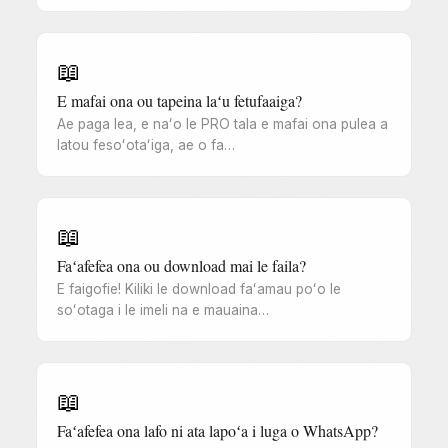
📖
E mafai ona ou tapeina laʻu fetufaaiga?
Ae paga lea, e naʻo le PRO tala e mafai ona pulea a
latou fesoʻotaʻiga, ae o fa…
📖
Faʻafefea ona ou download mai le faila?
E faigofie! Kiliki le download faʻamau poʻo le
soʻotaga i le imeli na e mauaina…
📖
Faʻafefea ona lafo ni ata lapoʻa i luga o WhatsApp?