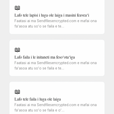
📖
Lafo tele lapisi i luga ole laiga i masini feaveaʻi
Faatasi ai ma Sendfilesencrypted.com e mafai ona
faʻasoa atu soʻo se faila e te…
📖
Lafo faila i le initaneti ma fesoʻotaʻiga
Faatasi ai ma Sendfilesencrypted.com e mafai ona
faʻasoa atu soʻo se faila e te…
📖
Lafo tele faila i luga ole laiga
Faatasi ai ma Sendfilesencrypted.com e mafai ona
faʻasoa atu soʻo se faila e oʻ…