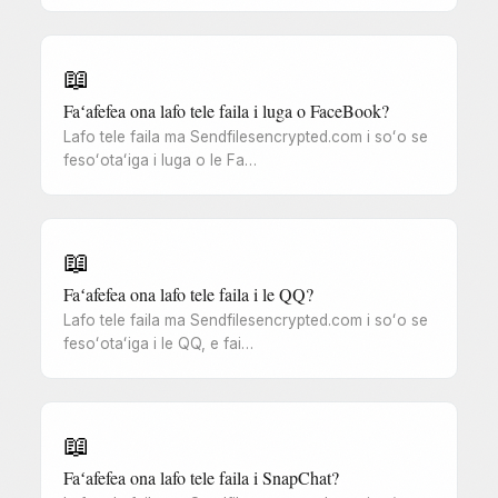
📖
Faʻafefea ona lafo tele faila i luga o FaceBook?
Lafo tele faila ma Sendfilesencrypted.com i soʻo se
fesoʻotaʻiga i luga o le Fa…
📖
Faʻafefea ona lafo tele faila i le QQ?
Lafo tele faila ma Sendfilesencrypted.com i soʻo se
fesoʻotaʻiga i le QQ, e fai…
📖
Faʻafefea ona lafo tele faila i SnapChat?