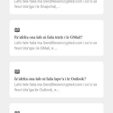
Lafo tele faila ma Sendfilesencrypted.com i soʻo se
fesoʻotaʻiga i le Snapchat,…
📖
Faʻafefea ona lafo ni faila tetele i le GMail?
Lafo tele faila ma Sendfilesencrypted.com i soʻo se
fesoʻotaʻiga i le GMail, e …
📖
faʻafefea ona lafo ni faila lapoʻa i le Outlook?
Lafo tele faila ma Sendfilesencrypted.com i soʻo se
fesoʻotaʻiga ile Outlook, e…
📖