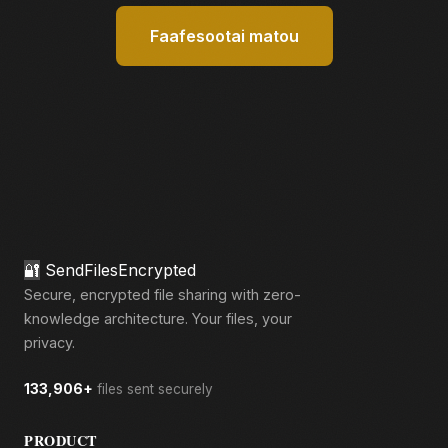
Faafesootai matou
🔐
SendFilesEncrypted
Secure, encrypted file sharing with zero-
knowledge architecture. Your files, your
privacy.
133,906+
files sent securely
PRODUCT