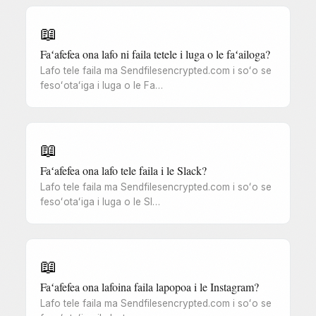
📖
Faʻafefea ona lafo ni faila tetele i luga o le faʻailoga?
Lafo tele faila ma Sendfilesencrypted.com i soʻo se
fesoʻotaʻiga i luga o le Fa…
📖
Faʻafefea ona lafo tele faila i le Slack?
Lafo tele faila ma Sendfilesencrypted.com i soʻo se
fesoʻotaʻiga i luga o le Sl…
📖
Faʻafefea ona lafoina faila lapopoa i le Instagram?
Lafo tele faila ma Sendfilesencrypted.com i soʻo se