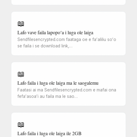
📖
Lafo vave faila lapopoʻa i luga ole laiga
Sendfilesencrypted.com faataga oe e faʻaliliu soʻo
se faila i se download link,…
📖
Lafo faila i luga ole laiga ma le saogalemu
Faatasi ai ma Sendfilesencrypted.com e mafai ona
fefaʻasoaʻi au faila ma le sao…
📖
Lafo faila i luga ole laiga ile 2GB