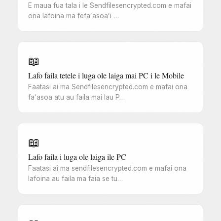
E maua fua tala i le Sendfilesencrypted.com e mafai
ona lafoina ma fefaʻasoaʻi …
📖
Lafo faila tetele i luga ole laiga mai PC i le Mobile
Faatasi ai ma Sendfilesencrypted.com e mafai ona
faʻasoa atu au faila mai lau P…
📖
Lafo faila i luga ole laiga ile PC
Faatasi ai ma sendfilesencrypted.com e mafai ona
lafoina au faila ma faia se tu…