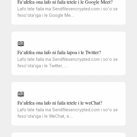
Faʻafefea ona lafo ni faila tetele i le Google Meet?
Lafo tele faila ma Sendfilesencrypted.com i soʻo se
fesoʻotaʻiga i le Google Me…
📖
Faʻafefea ona lafo ni faila lapoa i le Twitter?
Lafo tele faila ma Sendfilesencrypted.com i soʻo se
fesoʻotaʻiga i le Twitter, …
📖
Faʻafefea ona lafo ni faila tetele i le weChat?
Lafo tele faila ma Sendfilesencrypted.com i soʻo se
fesoʻotaʻiga i le WeChat, e…