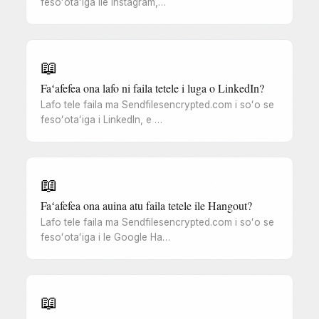
fesoʻotaʻiga ile Instagram,…
📖
Faʻafefea ona lafo ni faila tetele i luga o LinkedIn?
Lafo tele faila ma Sendfilesencrypted.com i soʻo se
fesoʻotaʻiga i LinkedIn, e …
📖
Faʻafefea ona auina atu faila tetele ile Hangout?
Lafo tele faila ma Sendfilesencrypted.com i soʻo se
fesoʻotaʻiga i le Google Ha…
📖