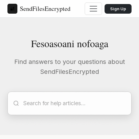
SendFilesEncrypted
🔐
Sign Up
Fesoasoani nofoaga
Find answers to your questions about
SendFilesEncrypted