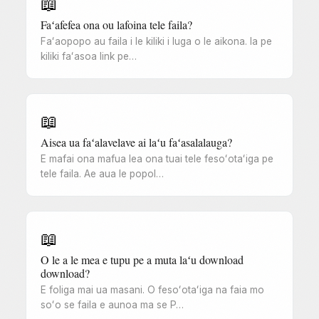
📖
Faʻafefea ona ou lafoina tele faila?
Faʻaopopo au faila i le kiliki i luga o le aikona. Ia pe
kiliki faʻasoa link pe…
📖
Aisea ua faʻalavelave ai laʻu faʻasalalauga?
E mafai ona mafua lea ona tuai tele fesoʻotaʻiga pe
tele faila. Ae aua le popol…
📖
O le a le mea e tupu pe a muta laʻu download
download?
E foliga mai ua masani. O fesoʻotaʻiga na faia mo
soʻo se faila e aunoa ma se P…