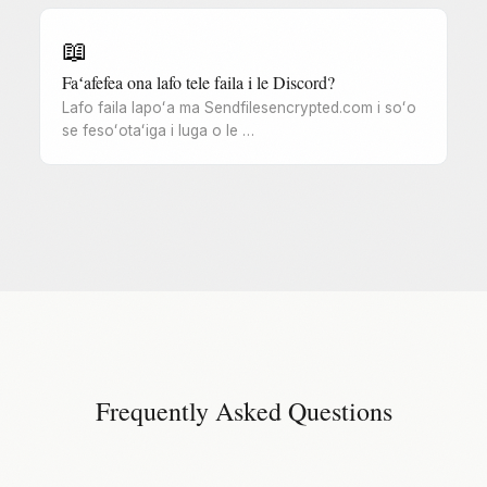
📖
Faʻafefea ona lafo tele faila i le Discord?
Lafo faila lapoʻa ma Sendfilesencrypted.com i soʻo
se fesoʻotaʻiga i luga o le …
Frequently Asked Questions