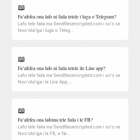
📖
Faʻafefea ona lafo ni faila tetele i luga o Telegram?
Lafo tele faila ma Sendfilesencrypted.com i soʻo se
fesoʻotaʻiga i luga o Teleg…
📖
Faʻafefea ona lafo ni faila tetele ile Line app?
Lafo tele faila ma Sendfilesencrypted.com i soʻo se
fesoʻotaʻiga i le Line App,…
📖
Faʻafefea ona lafoina tele faila i le FB?
Lafo tele faila ma Sendfilesencrypted.com i soʻo se
fesoʻotaʻiga i le FB, e fai…