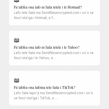
Faʻafefea ona lafo ni faila tetele i le Hotmail?
Lafo tele faila ma Sendfilesencrypted.com i soʻo se
fesoʻotaʻiga i Hotmail, e f…
📖
Faʻafefea ona lafo ni faila tetele i le Yahoo?
Lafo tele faila ma Sendfilesencrypted.com i soʻo se
fesoʻotaʻiga i le Yahoo, e …
📖
Faʻafefea ona lafoina tele faila i TikTok?
Lafo faila lapoʻa ma Sendfilesencrypted.com i soʻo
se fesoʻotaʻiga i TikTok, e …