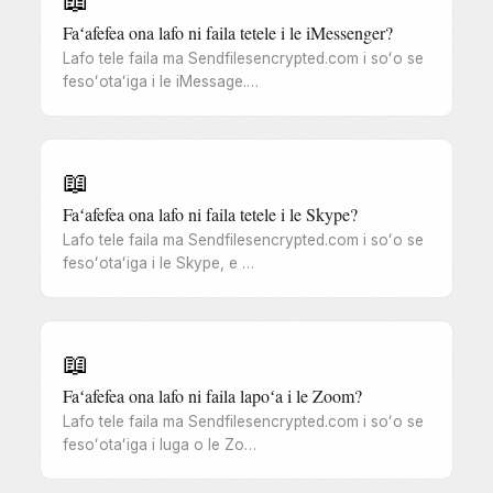
📖
Faʻafefea ona lafo ni faila tetele i le iMessenger?
Lafo tele faila ma Sendfilesencrypted.com i soʻo se
fesoʻotaʻiga i le iMessage.…
📖
Faʻafefea ona lafo ni faila tetele i le Skype?
Lafo tele faila ma Sendfilesencrypted.com i soʻo se
fesoʻotaʻiga i le Skype, e …
📖
Faʻafefea ona lafo ni faila lapoʻa i le Zoom?
Lafo tele faila ma Sendfilesencrypted.com i soʻo se
fesoʻotaʻiga i luga o le Zo…