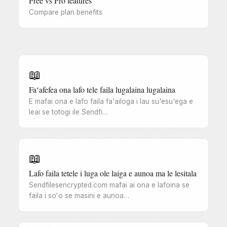
Free vs Pro features
Compare plan benefits
📖
Faʻafefea ona lafo tele faila lugalaina lugalaina
E mafai ona e lafo faila fa'ailoga i lau su'esu'ega e
leai se totogi ile Sendfi…
📖
Lafo faila tetele i luga ole laiga e aunoa ma le lesitala
Sendfilesencrypted.com mafai ai ona e lafoina se
faila i soʻo se masini e aunoa…