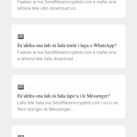
Faatasi ai ma Sendfilesencrypted.com e mafai ona
lafoina tele vitio download so…
📖
Faʻafefea ona lafo ni faila tetele i luga o WhatsApp?
Faatasi ai ma Sendfilesencrypted.com e mafai ona
e lafoina tele faila download …
📖
Faʻafefea ona lafo ni faila lapoʻa i le Messenger?
Lafo tele faila ma Sendfilesencrypted.com i soʻo se
fesoʻotaʻiga i le Messenger…