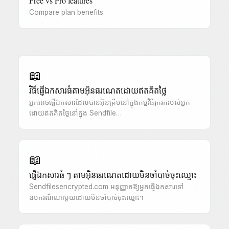
Free vs Pro features
Compare plan benefits
📖
វិធីផ្ញើឯកសារធំតាមអ៊ិនធរណេតដោយឥតគិតថ្លៃ
អ្នកអាចផ្ញើឯកសារដែលបានអ៊ិនគ្រីបនៅក្នុងកម្មវិធីរុករករបស់អ្នក
ដោយឥតគិតថ្លៃនៅក្នុង Sendfile…
📖
ផ្ញើឯកសារធំ ៗ តាមអ៊ិនធរណេតដោយមិនចាំបាច់ចុះឈ្មោះ
Sendfilesencrypted.com អនុញ្ញាតឱ្យអ្នកផ្ញើឯកសារទៅ
ឧបករណ៍ណាមួយដោយមិនចាំបាច់ចុះឈ្មោះ។