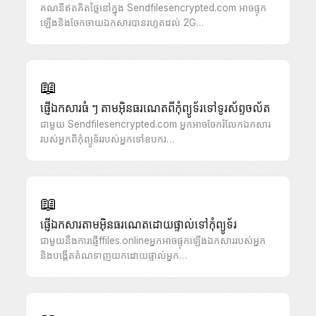
គណនីឥតគិតថ្លៃនៅក្នុង Sendfilesencrypted.com អាចផ្ទុក
ឡើងនិងចែកចាយឯកសារបានរហូតដល់ 2G…
📖
ផ្ញើឯកសារធំ ៗ តាមអ៊ិនធរណេតពីកុំព្យូទ័រទៅទូរស័ព្ទចល័ត
ជាមួយ Sendfilesencrypted.com អ្នកអាចចែករំលែកឯកសារ
របស់អ្នកពីកុំព្យូទ័ររបស់អ្នកទៅឧបករ…
📖
ផ្ញើឯកសារតាមអ៊ិនធរណេតដោយផ្ទាល់ទៅកុំព្យូទ័រ
ជាមួយនឹងការផ្ញើffiles.onlineអ្នកអាចផ្ទុកឡើងឯកសាររបស់អ្នក
និងបង្កើតតំណទាញយកដោយផ្ទាល់អ្នក…