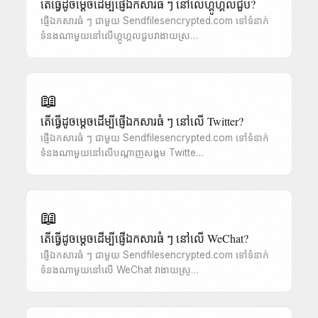
តើធ្វើដូចម្តេចដើម្បីផ្ញើឯកសារធំ ៗ នៅលើហ្គូហ្គលជួប?
ផ្ញើឯកសារធំ ៗ ជាមួយ Sendfilesencrypted.com ទៅទំនាក់
ទំនងណាមួយនៅលើហ្គូហ្គលជួបវាងាយស្រ…
📖
តើធ្វើដូចម្តេចដើម្បីផ្ញើឯកសារធំ ៗ នៅលើ Twitter?
ផ្ញើឯកសារធំ ៗ ជាមួយ Sendfilesencrypted.com ទៅទំនាក់
ទំនងណាមួយនៅលើបណ្តាញសង្គម Twitte…
📖
តើធ្វើដូចម្តេចដើម្បីផ្ញើឯកសារធំ ៗ នៅលើ WeChat?
ផ្ញើឯកសារធំ ៗ ជាមួយ Sendfilesencrypted.com ទៅទំនាក់
ទំនងណាមួយនៅលើ WeChat វាងាយស្រួ…