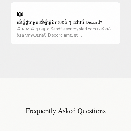
📖
តើធ្វើដូចម្តេចដើម្បីផ្ញើឯកសារធំ ៗ នៅលើ Discord?
ផ្ញើឯកសារធំ ៗ ជាមួយ Sendfilesencrypted.com ទៅទំនាក់
ទំនងណាមួយនៅលើ Discord វាងាយស្រ…
Frequently Asked Questions