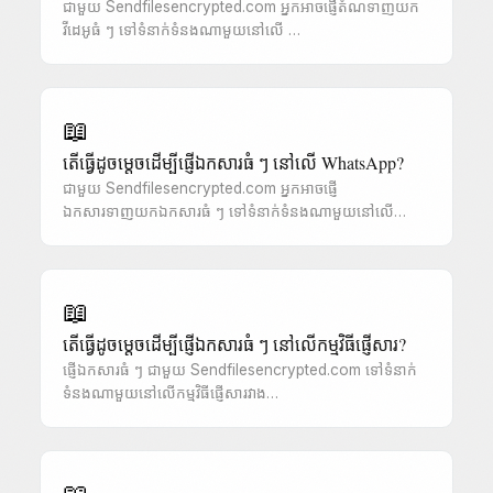
ជាមួយ Sendfilesencrypted.com អ្នកអាចផ្ញើតំណទាញយក
វីដេអូធំ ៗ ទៅទំនាក់ទំនងណាមួយនៅលើ …
📖
តើធ្វើដូចម្តេចដើម្បីផ្ញើឯកសារធំ ៗ នៅលើ WhatsApp?
ជាមួយ Sendfilesencrypted.com អ្នកអាចផ្ញើ
ឯកសារទាញយកឯកសារធំ ៗ ទៅទំនាក់ទំនងណាមួយនៅលើ…
📖
តើធ្វើដូចម្តេចដើម្បីផ្ញើឯកសារធំ ៗ នៅលើកម្មវិធីផ្ញើសារ?
ផ្ញើឯកសារធំ ៗ ជាមួយ Sendfilesencrypted.com ទៅទំនាក់
ទំនងណាមួយនៅលើកម្មវិធីផ្ញើសារវាង…