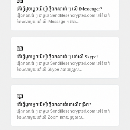
📖
តើធ្វើដូចម្តេចដើម្បីផ្ញើឯកសារធំ ៗ លើ iMessenger?
ផ្ញើឯកសារធំ ៗ ជាមួយ Sendfilesencrypted.com ទៅទំនាក់
ទំនងណាមួយនៅលើ iMessage ។ វាងា…
📖
តើធ្វើដូចម្តេចដើម្បីផ្ញើឯកសារធំ ៗ នៅលើ Skype?
ផ្ញើឯកសារធំ ៗ ជាមួយ Sendfilesencrypted.com ទៅទំនាក់
ទំនងណាមួយនៅលើ Skype វាងាយស្រួល…
📖
តើធ្វើដូចម្តេចដើម្បីផ្ញើឯកសារធំនៅលើពង្រីក?
ផ្ញើឯកសារធំ ៗ ជាមួយ Sendfilesencrypted.com ទៅទំនាក់
ទំនងណាមួយនៅលើ Zoom វាងាយស្រួលល…