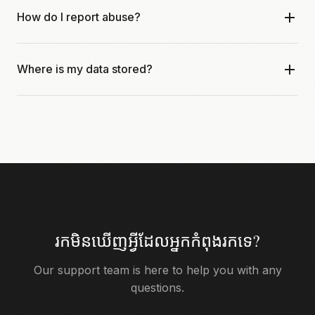
How do I report abuse?
sendfilesencrypted.com on your phone to upload and
share files. A dedicated mobile app is in development.
Click the "Report" button on any download page, or email
Where is my data stored?
abuse@sendfilesencrypted.com with the share link. We
take all reports seriously and investigate promptly.
Your encrypted files are stored on secure servers in the
United States and European Union. We use enterprise-
grade infrastructure with multiple redundancies.
រកមិនឃើញអ្វីដែលអ្នកកំពុងរកទេ?
Our support team is here to help you with any
questions.