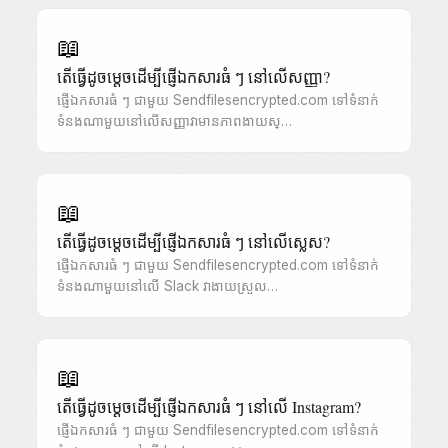
📖
តើធ្វើដូចម្តេចដើម្បីផ្ញើឯកសារធំ ៗ នៅលើសញ្ញា?
ផ្ញើឯកសារធំ ៗ ជាមួយ Sendfilesencrypted.com ទៅទំនាក់
ទំនងណាមួយនៅលើសញ្ញាវាមានភាពងាយស្…
📖
តើធ្វើដូចម្តេចដើម្បីផ្ញើឯកសារធំ ៗ នៅលើស្លេស?
ផ្ញើឯកសារធំ ៗ ជាមួយ Sendfilesencrypted.com ទៅទំនាក់
ទំនងណាមួយនៅលើ Slack វាងាយស្រួល…
📖
តើធ្វើដូចម្តេចដើម្បីផ្ញើឯកសារធំ ៗ នៅលើ Instagram?
ផ្ញើឯកសារធំ ៗ ជាមួយ Sendfilesencrypted.com ទៅទំនាក់