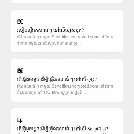
📖
របៀបផ្ញើឯកសារធំ ៗ នៅលើហ្វេសប៊ុក?
ផ្ញើឯកសារធំ ៗ ជាមួយ Sendfilesencrypted.com ទៅទំនាក់
ទំនងណាមួយនៅលើហ្វេសប៊ុកវាងាយស្រួ…
📖
តើធ្វើដូចម្តេចដើម្បីផ្ញើឯកសារធំ ៗ នៅលើ QQ?
ផ្ញើឯកសារធំ ៗ ជាមួយ Sendfilesencrypted.com ទៅទំនាក់
ទំនងណាមួយនៅ QQ វាងាយស្រួលលឿននិ…
📖
តើធ្វើដូចម្តេចដើម្បីផ្ញើឯកសារធំ ៗ នៅលើ SnapChat?