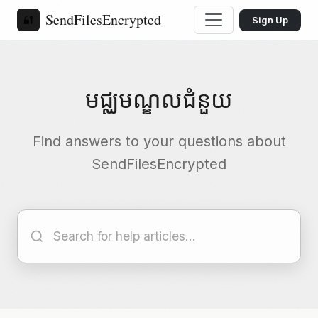
SendFilesEncrypted
🔐
Sign Up
មជ្ឈមណ្ឌល​ជំនួយ
Find answers to your questions about
SendFilesEncrypted