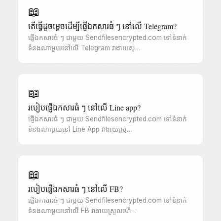
📖
តើធ្វើដូចម្តេចដើម្បីផ្ញើឯកសារធំ ៗ នៅលើ Telegram?
ផ្ញើឯកសារធំ ៗ ជាមួយ Sendfilesencrypted.com ទៅទំនាក់
ទំនងណាមួយនៅលើ Telegram វាងាយស្…
📖
របៀបផ្ញើឯកសារធំ ៗ នៅលើ Line app?
ផ្ញើឯកសារធំ ៗ ជាមួយ Sendfilesencrypted.com ទៅទំនាក់
ទំនងណាមួយនៅ Line App វាងាយស្រួ…
📖
របៀបផ្ញើឯកសារធំ ៗ នៅលើ FB?
ផ្ញើឯកសារធំ ៗ ជាមួយ Sendfilesencrypted.com ទៅទំនាក់
ទំនងណាមួយនៅលើ FB វាងាយស្រួលរហ័…