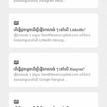
ទំនងណាមួយនៅលើ Instagram វាងាយ…
📖
តើធ្វើដូចម្តេចដើម្បីផ្ញើឯកសារធំ ៗ នៅលើ LinkedIn?
ផ្ញើឯកសារធំ ៗ ជាមួយ Sendfilesencrypted.com ទៅទំនាក់
ទំនងណាមួយនៅលើ LinkedIn វាងាយស្…
📖
តើធ្វើដូចម្តេចដើម្បីផ្ញើឯកសារធំ ៗ នៅលើ Hangout?
ផ្ញើឯកសារធំ ៗ ជាមួយ Sendfilesencrypted.com ទៅទំនាក់
ទំនងណាមួយនៅលើ Google Hangout …
📖