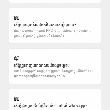
📖
តើខ្ញុំអាចលុបតំណចែករំលែករបស់ខ្ញុំបានទេ?
ជាអកុសលមានតែគណនី PRO ប៉ុណ្ណោះដែលអាចគ្រប់គ្រងតំណ
ភ្ជាប់របស់ពួកគេប៉ុន្តែឯកសារនិងតំណទាំង…
📖
តើខ្ញុំត្រូវទាញយកឯកសារយ៉ាងដូចម្តេច?
នោះគឺងាយស្រួល! ចុចប៊ូតុងទាញយកឬតំណភ្ជាប់ក្នុងអ៊ីមែលដែល
អ្នកបានទទួលជ្រើសឯកសារដែលអ្នកចង់ទ…
📖
តើធ្វើដូចម្តេចដើម្បីផ្ញើវីដេអូធំ ៗ នៅលើ WhatsApp?