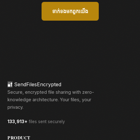
ទាក់ទង​មក​ពួក​យើង
🔐
SendFilesEncrypted
Secure, encrypted file sharing with zero-
knowledge architecture. Your files, your
privacy.
133,913+
files sent securely
PRODUCT