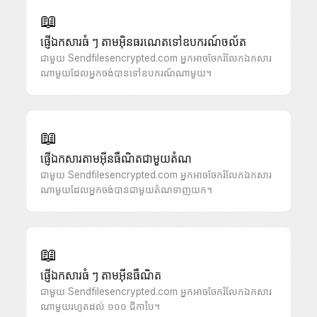
📖
ផ្ញើឯកសារធំ ៗ តាមអ៊ិនធរណេតទៅឧបករណ៍ចល័ត
ជាមួយ Sendfilesencrypted.com អ្នកអាចចែករំលែកឯកសារ
ណាមួយដែលអ្នកចង់បានទៅឧបករណ៍ណាមួយ។
📖
ផ្ញើឯកសារតាមអ៊ីនធឺណិតជាមួយតំណ
ជាមួយ Sendfilesencrypted.com អ្នកអាចចែករំលែកឯកសារ
ណាមួយដែលអ្នកចង់បានជាមួយតំណទាញយក។
📖
ផ្ញើឯកសារធំ ៗ តាមអ៊ីនធឺណិត
ជាមួយ Sendfilesencrypted.com អ្នកអាចចែករំលែកឯកសារ
ណាមួយរហូតដល់ ១០០ ជីកាបៃ។