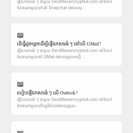
ផ្ញើឯកសារធំ ៗ ជាមួយ Sendfilesencrypted.com ទៅទំនាក់
ទំនងណាមួយនៅលើ Snapchat វាងាយស្…
📖
តើធ្វើដូចម្តេចដើម្បីផ្ញើឯកសារធំ ៗ នៅលើ GMail?
ផ្ញើឯកសារធំ ៗ ជាមួយ Sendfilesencrypted.com ទៅទំនាក់
ទំនងណាមួយនៅ GMail វាងាយស្រួលលឿ…
📖
របៀបផ្ញើឯកសារធំ ៗ លើ Outlook?
ផ្ញើឯកសារធំ ៗ ជាមួយ Sendfilesencrypted.com ទៅទំនាក់
ទំនងណាមួយលើចក្ខុវិស័យវាងាយស្រួល…
📖