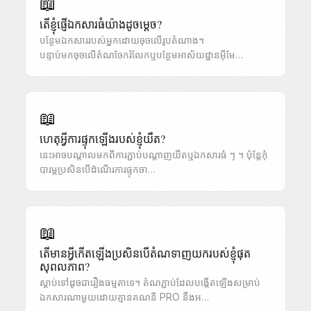
📖
តើខ្ញុំផ្ញើឯកសារធំយ៉ាងដូចម្តេច?
បន្ថែមឯកសាររបស់អ្នកដោយចុចលើរូបតំណាង។
បន្ទាប់មកចុចលើតំណចែករំលែកឬបន្ថែមអាស័យដ្ឋានអ៊ីមែ…
📖
ហេតុអ្វីការផ្ទុកឡើងរបស់ខ្ញុំយឺត?
នេះអាចបណ្តាលមកពីការភ្ជាប់បណ្តាញយឺតឬឯកសារធំ ៗ ។ ប៉ុន្តែកុំ
បារម្ភប្រសិនបើដំណើរការផ្ទុកចា…
📖
តើមានអ្វីកើតឡើងប្រសិនបើតំណទាញយករបស់ខ្ញុំផុត
សុពលភាព?
ស្តាប់ទៅដូចជារឿងធម្មតាទេ។ តំណភ្ជាប់ដែលបង្កើតឡើងសម្រាប់
ឯកសារណាមួយដោយគ្មានគណនី PRO នឹងអ…