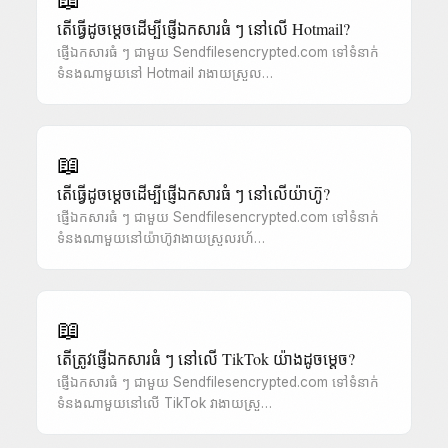
តើធ្វើដូចម្តេចដើម្បីផ្ញើឯកសារធំ ៗ នៅលើ Hotmail?
ផ្ញើឯកសារធំ ៗ ជាមួយ Sendfilesencrypted.com ទៅទំនាក់
ទំនងណាមួយនៅ Hotmail វាងាយស្រួល…
📖
តើធ្វើដូចម្តេចដើម្បីផ្ញើឯកសារធំ ៗ នៅលើយ៉ាហ៊ូ?
ផ្ញើឯកសារធំ ៗ ជាមួយ Sendfilesencrypted.com ទៅទំនាក់
ទំនងណាមួយនៅយ៉ាហ៊ូវាងាយស្រួលរហ័…
📖
តើត្រូវផ្ញើឯកសារធំ ៗ នៅលើ TikTok យ៉ាងដូចម្តេច?
ផ្ញើឯកសារធំ ៗ ជាមួយ Sendfilesencrypted.com ទៅទំនាក់
ទំនងណាមួយនៅលើ TikTok វាងាយស្រួ…