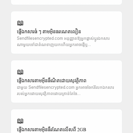
📖
ផ្ញើឯកសារធំ ៗ តាមអ៊ិនធរណេតលឿន
Sendfilesencrypted.com អនុញ្ញាតឱ្យអ្នកផ្លាស់ប្តូរឯកសារ
ណាមួយទៅជាតំណទាញយកហើយអ្នកអាចផ្ញើឬ…
📖
ផ្ញើឯកសារតាមអ៊ីនធឺណិតដោយសុវត្ថិភាព
ជាមួយ Sendfilesencrypted.com អ្នកអាចចែករំលែកឯកសារ
របស់អ្នកដោយសុវត្ថិភាពដោយគ្រាន់តែចែ…
📖
ផ្ញើឯកសារតាមអ៊ិនធឺរណែតលើសពី 2GB