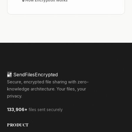
🔒 How Encryption Works
🔐
SendFilesEncrypted
Secure, encrypted file sharing with zero-
knowledge architecture. Your files, your
privacy.
133,906+
files sent securely
PRODUCT