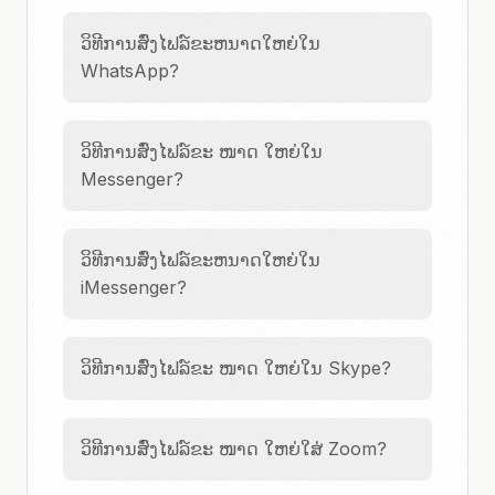
ວິທີການສົ່ງໄຟລ໌ຂະຫນາດໃຫຍ່ໃນ
WhatsApp?
ວິທີການສົ່ງໄຟລ໌ຂະ ໜາດ ໃຫຍ່ໃນ
Messenger?
ວິທີການສົ່ງໄຟລ໌ຂະຫນາດໃຫຍ່ໃນ
iMessenger?
ວິທີການສົ່ງໄຟລ໌ຂະ ໜາດ ໃຫຍ່ໃນ Skype?
ວິທີການສົ່ງໄຟລ໌ຂະ ໜາດ ໃຫຍ່ໃສ່ Zoom?