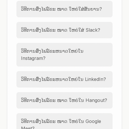
ວິທີການສົ່ງໄຟລ໌ຂະ ໜາດ ໃຫຍ່ໃສ່ສັນຍານ?
ວິທີການສົ່ງໄຟລ໌ຂະ ໜາດ ໃຫຍ່ໃສ່ Slack?
ວິທີການສົ່ງໄຟລ໌ຂະຫນາດໃຫຍ່ໃນ
Instagram?
ວິທີການສົ່ງໄຟລ໌ຂະຫນາດໃຫຍ່ໃນ LinkedIn?
ວິທີການສົ່ງໄຟລ໌ຂະ ໜາດ ໃຫຍ່ໃນ Hangout?
ວິທີການສົ່ງໄຟລ໌ຂະ ໜາດ ໃຫຍ່ໃນ Google
Meet?