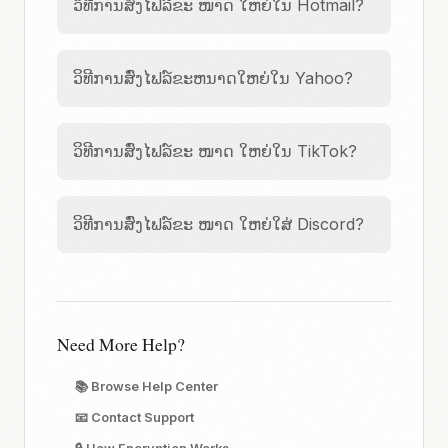
ວິທີການສົ່ງໄຟລ໌ຂະ ໜາດ ໃຫຍ່ໃນ Hotmail?
ວິທີການສົ່ງໄຟລ໌ຂະຫນາດໃຫຍ່ໃນ Yahoo?
ວິທີການສົ່ງໄຟລ໌ຂະ ໜາດ ໃຫຍ່ໃນ TikTok?
ວິທີການສົ່ງໄຟລ໌ຂະ ໜາດ ໃຫຍ່ໃສ່ Discord?
Need More Help?
📚 Browse Help Center
📧 Contact Support