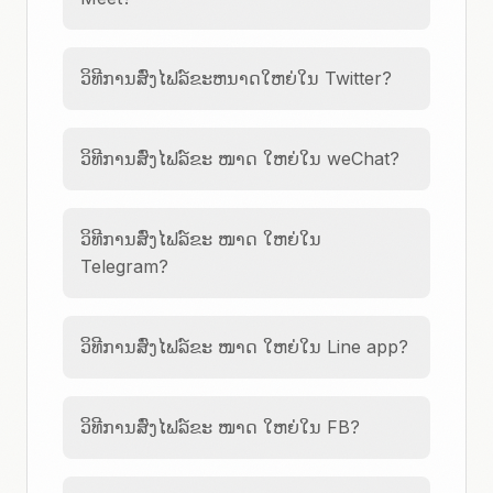
ວິທີການສົ່ງໄຟລ໌ຂະຫນາດໃຫຍ່ໃນ Twitter?
ວິທີການສົ່ງໄຟລ໌ຂະ ໜາດ ໃຫຍ່ໃນ weChat?
ວິທີການສົ່ງໄຟລ໌ຂະ ໜາດ ໃຫຍ່ໃນ
Telegram?
ວິທີການສົ່ງໄຟລ໌ຂະ ໜາດ ໃຫຍ່ໃນ Line app?
ວິທີການສົ່ງໄຟລ໌ຂະ ໜາດ ໃຫຍ່ໃນ FB?