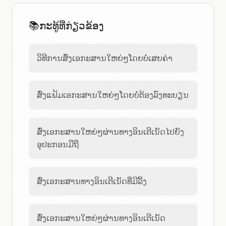
📚
ກະທູ້ທີ່ກ່ຽວຂ້ອງ
ວິທີການສົ່ງເອກະສານໃຫຍ່ໆໂດຍບໍ່ເສຍຄ່າ
ສົ່ງແຟ້ມເອກະສານໃຫຍ່ໆໂດຍບໍ່ຕ້ອງລົງທະບຽນ
ສົ່ງເອກະສານໃຫຍ່ໆຜ່ານທາງອິນເຕີເນັດໄປຍັງ
ອຸປະກອນມືຖື
ສົ່ງເອກະສານທາງອິນເຕີເນັດທີ່ມີລິ້ງ
ສົ່ງເອກະສານໃຫຍ່ໆຜ່ານທາງອິນເຕີເນັດ