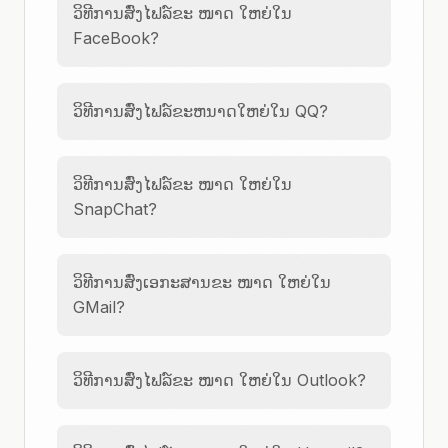
ວິທີການສົ່ງໄຟລ໌ຂະ ໜາດ ໃຫຍ່ໃນ
FaceBook?
ວິທີການສົ່ງໄຟລ໌ຂະຫນາດໃຫຍ່ໃນ QQ?
ວິທີການສົ່ງໄຟລ໌ຂະ ໜາດ ໃຫຍ່ໃນ
SnapChat?
ວິທີການສົ່ງເອກະສານຂະ ໜາດ ໃຫຍ່ໃນ
GMail?
ວິທີການສົ່ງໄຟລ໌ຂະ ໜາດ ໃຫຍ່ໃນ Outlook?