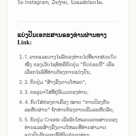
ໃນ Instagram, ມັນງ່າຍ, ໄວແລະປອດໄພ.
ແບ່ງປັນເອກະສານຂອງທ່ານຜ່ານທາງ
Link:
1. ລາກແລະວາງໄຟລ໌ຂອງທ່ານໄປທີ່ພາກສ່ວນໃດ
ໜຶ່ງ ຂອງເວັບໄຊທ໌ຫລືກົດປຸ່ມ "ກົດບ່ອນນີ້" ເພື່ອ
ເລືອກໄຟລ໌ທີ່ທ່ານຕ້ອງການແບ່ງປັນ,
2. ກົດປຸ່ມ "ສ້າງລິ້ງດາວໂຫລດ",
3. ກະລຸນາໃສ່ທີ່ຢູ່ອີເມວຂອງທ່ານ,
4. ກົດໃສ່ກ່ອງກາເຄື່ອງ ໝາຍ "ການປ້ອງກັນ
ລະຫັດຜ່ານ" ຖ້າທ່ານຕ້ອງການເພີ່ມລະຫັດລັບ,
5. ກົດປຸ່ມ Create ເພື່ອອັບໂຫລດເອກະສານຂອງ
ທ່ານແລະສ້າງລິ້ງດາວໂຫລດທີ່ທ່ານສາມາດ
ແບ່ງປັນກັບລາຍຊື່ຜູ້ຕິດຕໍ່ຂອງທ່ານ.