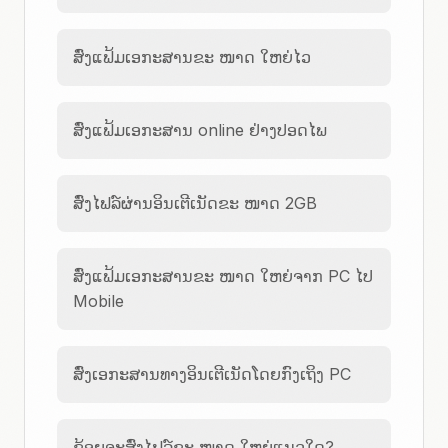
ສົ່ງແຟ້ມເອກະສານຂະ ໜາດ ໃຫຍ່ໄວ
ສົ່ງແຟ້ມເອກະສານ online ຢ່າງປອດໄພ
ສົ່ງໄຟລ໌ຜ່ານອິນເຕີເນັດຂະ ໜາດ 2GB
ສົ່ງແຟ້ມເອກະສານຂະ ໜາດ ໃຫຍ່ຈາກ PC ໄປ
Mobile
ສົ່ງເອກະສານທາງອິນເຕີເນັດໂດຍກົງເຖິງ PC
ຂ້ອຍຈະສົ່ງໄຟລ໌ຂະ ໜາດ ໃຫຍ່ແນວໃດ?