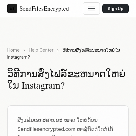
SendFilesEncrypted
🔐
Sign Up
Home
›
Help Center
›
ວິທີການສົ່ງໄຟລ໌ຂະຫນາດໃຫຍ່ໃນ
Instagram?
ວິທີການສົ່ງໄຟລ໌ຂະຫນາດໃຫຍ່
ໃນ Instagram?
ສົ່ງແຟ້ມເອກະສານຂະ ໜາດ ໃຫຍ່ດ້ວຍ
Sendfilesencrypted.com ຫາຜູ້ຕິດຕໍ່ໃດກໍ່ໄດ້