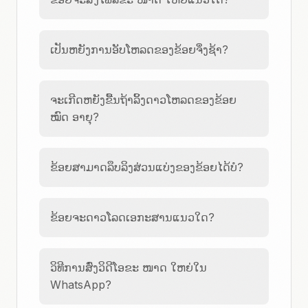
ເປັນຫຍັງການອັບໂຫລດຂອງຂ້ອຍຈຶ່ງຊ້າ?
ຈະເກີດຫຍັງຂື້ນຖ້າລິ້ງດາວໂຫລດຂອງຂ້ອຍ
ໝົດ ອາຍຸ?
ຂ້ອຍສາມາດລຶບລິງສ່ວນແບ່ງຂອງຂ້ອຍໄດ້ບໍ?
ຂ້ອຍຈະດາວໂລດເອກະສານແນວໃດ?
ວິທີການສົ່ງວິດີໂອຂະ ໜາດ ໃຫຍ່ໃນ
WhatsApp?