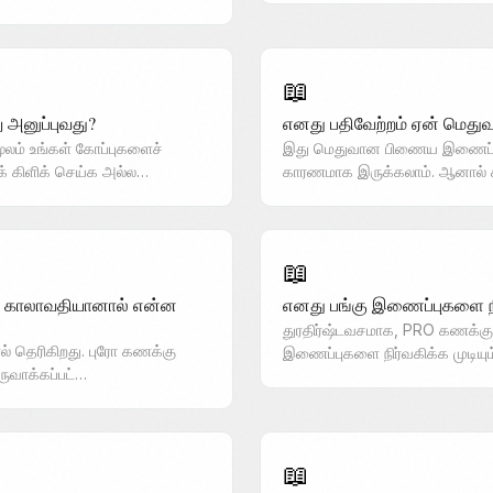
📖
 அனுப்புவது?
எனது பதிவேற்றம் ஏன் மெது
லம் உங்கள் கோப்புகளைச்
இது மெதுவான பிணைய இணைப்புக
ைக் கிளிக் செய்க அல்ல…
காரணமாக இருக்கலாம். ஆனால்
📖
ு காலாவதியானால் என்ன
எனது பங்கு இணைப்புகளை நீக
துரதிர்ஷ்டவசமாக, PRO கணக்குக
் தெரிகிறது. புரோ கணக்கு
இணைப்புகளை நிர்வகிக்க முடியு
உருவாக்கப்பட்…
📖