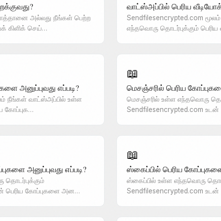
றக்குவது?
வாட்ஸ்அப்பில் பெரிய வீடியோ
த்தானை அல்லது நீங்கள் பெற்ற
Sendfilesencrypted.com மூலம் ந
் கிளிக் செய்…
எந்தவொரு தொடர்புக்கும் பெரிய
📖
ுகளை அனுப்புவது எப்படி?
மெசஞ்சரில் பெரிய கோப்புகளை
 நீங்கள் வாட்ஸ்அப்பில் உள்ள
மெசஞ்சரில் உள்ள எந்தவொரு தொடர
ிய கோப்புக…
Sendfilesencrypted.com உடன்
📖
்புகளை அனுப்புவது எப்படி?
ஸ்கைப்பில் பெரிய கோப்புகளை
 தொடர்புக்கும்
ஸ்கைப்பில் உள்ள எந்தவொரு தொடர
டன் பெரிய கோப்புகளை அன…
Sendfilesencrypted.com உடன்