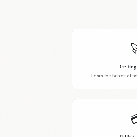

Getting
Learn the basics of s

Billing