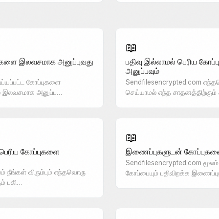
📖
ுகளை இலவசமாக அனுப்புவது
பதிவு இல்லாமல் பெரிய கோ
அனுப்பவும்
செய்யப்பட்ட கோப்புகளை
Sendfilesencrypted.com எந்த
ல் இலவசமாக அனுப்ப…
செய்யாமல் எந்த சாதனத்திற்கும்
📖
பெரிய கோப்புகளை
இணைப்புகளுடன் கோப்புகளை
Sendfilesencrypted.com மூலம் நீ
 நீங்கள் விரும்பும் எந்தவொரு
கோப்பையும் பதிவிறக்க இணைப்புட
ும் பகி…