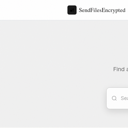
SendFilesEncrypted
🔐
Find 