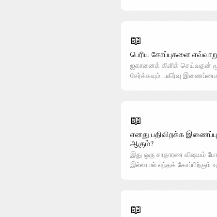
📖
பெரிய கோப்புகளை எவ்வாறு
ஐகானைக் கிளிக் செய்வதன் மூ
சேர்க்கவும். பகிர்வு இணைப்ப
📖
எனது பதிவிறக்க இணைப்ப
ஆகும்?
இது ஒரு சாதாரண விஷயம் போல
இல்லாமல் எந்தக் கோப்பிற்கும் 
📖