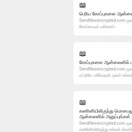
📖
பெரிய கோப்புகளை ஆன்லைன
Sendfilesencrypted.com மூலம
கோப்பையும் பகிரலாம்.
📖
கோப்புகளை ஆன்லைனில் பா
Sendfilesencrypted.com மூ
மட்டுமே பகிர்வதன் மூலம் உங்
📖
கணினியிலிருந்து மொபைலு
ஆன்லைனில் அனுப்புங்கள்
Sendfilesencrypted.com மூல
கணினியிலிருந்து உங்கள் ஸ்மா