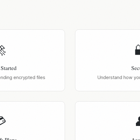

 Started
Sec
ending encrypted files
Understand how your

 & Plans
Acc