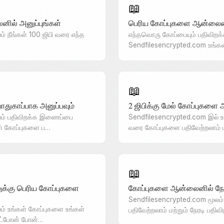
📖
ில் அனுப்புங்கள்
பெரிய கோப்புகளை ஆன்லைனி
் நீங்கள் 100 ஜிபி வரை எந்த
எந்தவொரு கோப்பையும் பதிவிறக
Sendfilesencrypted.com உங்
📖
துகாப்பாக அனுப்பவும்
2 ஜிபிக்கு மேல் கோப்புகளை
லம் பதிவிறக்க இணைப்பை
Sendfilesencrypted.com இல் 
கள் கோப்புகளை ப…
வரை கோப்புகளை பதிவேற்றலாம் ம
📖
க்கு பெரிய கோப்புகளை
கோப்புகளை ஆன்லைனில் நேரடி
Sendfilesencrypted.com மூலம்
ம் உங்கள் கோப்புகளை உங்கள்
பதிவேற்றலாம் மற்றும் நேரடி பத
ர்ட்போன் போன்…