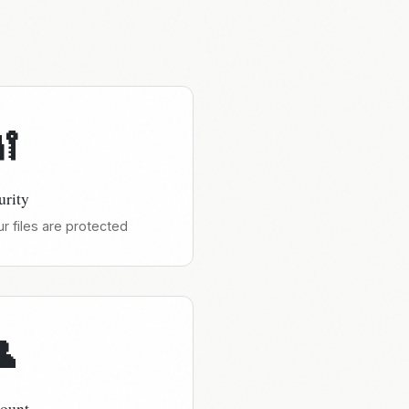
🔐
urity
 files are protected
👤
ount