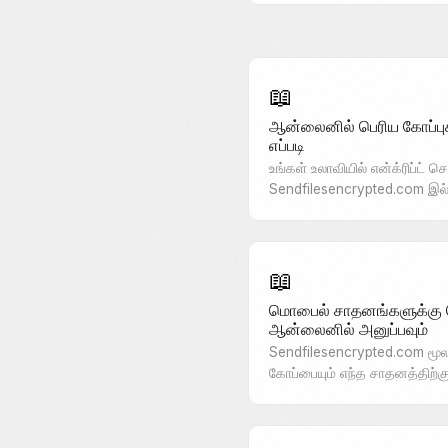
📖
ஆன்லைனில் பெரிய கோப்ப
எப்படி
உங்கள் உலாவியில் என்க்ரிப்ட் 
Sendfilesencrypted.com இ
📖
மொபைல் சாதனங்களுக்கு 
ஆன்லைனில் அனுப்பவும்
Sendfilesencrypted.com மூலம்
கோப்பையும் எந்த சாதனத்திற்க