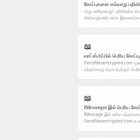
கோப்புகளை எவ்வாறு பதிவி
அது எளிதானது! பதிவிறக்க பொ
மின்னஞ்சலில் உள்ள இணைப்பைக
📖
வாட்ஸ்அப்பில் பெரிய கோப்ப
Sendfilesencrypted.com மூலம்
எந்தவொரு தொடர்புக்கும் பெர
📖
IMessenger இல் பெரிய கோப
IMessage இல் உள்ள எந்தவொரு
Sendfilesencrypted.com உ