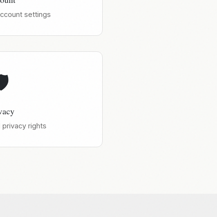
ccount settings
️
vacy
 privacy rights