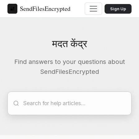
SendFilesEncrypted
🔐
Sign Up
मदत केंद्र
Find answers to your questions about
SendFilesEncrypted