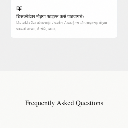
📖
डिसकॉर्डवर मोठ्या फाइल्स कसे पाठवायचे?
डिसकॉर्डवरील कोणत्याही संपर्कास सेंडफाईल्स.ऑनलाइनसह मोठ्या
फायली पाठवा, ते सोपे, जलद…
Frequently Asked Questions