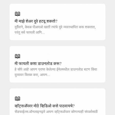
📖
मी माझे शेअर दुवे हटवू शकतो?
दुर्दैवाने, केवळ पीआरओ खाती त्यांचे दुवे व्यवस्थापित करू शकतात,
परंतु सर्व फायली आणि…
📖
मी फायली कशा डाउनलोड करू?
हे सोपे आहे! आपण प्राप्त केलेल्या ईमेलमधील डाउनलोड बटण किंवा
दुव्यावर क्लिक करा, आपण…
📖
व्हॉट्सअ‍ॅपवर मोठे व्हिडिओ कसे पाठवायचे?
सेंडफाईल्स.ऑनलाइनद्वारे आपण व्हॉट्सअ‍ॅपवर कोणत्याही संपर्कासाठी