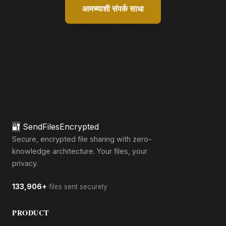
आमच्याशी संपर्क साधा
🔐
SendFilesEncrypted
Secure, encrypted file sharing with zero-
knowledge architecture. Your files, your
privacy.
133,906+
files sent securely
PRODUCT