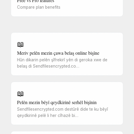
Free vs Pro features
Compare plan benefits
📖
Meriv pelên mezin çawa belaş online bişîne
Hûn dikarin pelên şîfrekirî yên di geroka xwe de
belaş di Sendfilesencrypted.co…
📖
Pelên mezin bêyî qeydkirinê serhêl bişînin
Sendfilesencrypted.com destûrê dide te ku bêyî
qeydkirinê pelê li her cîhazê bi…