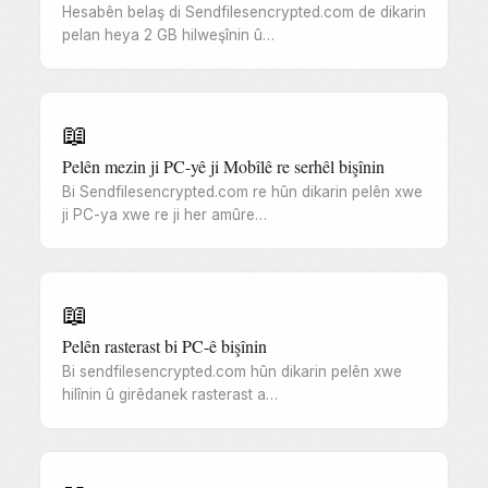
Hesabên belaş di Sendfilesencrypted.com de dikarin
pelan heya 2 GB hilweşînin û…
📖
Pelên mezin ji PC-yê ji Mobîlê re serhêl bişînin
Bi Sendfilesencrypted.com re hûn dikarin pelên xwe
ji PC-ya xwe re ji her amûre…
📖
Pelên rasterast bi PC-ê bişînin
Bi sendfilesencrypted.com hûn dikarin pelên xwe
hilînin û girêdanek rasterast a…