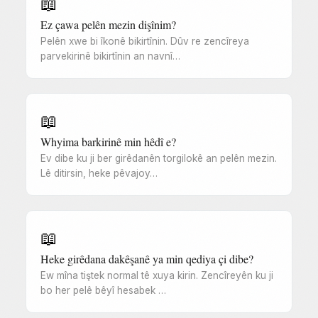
📖
Ez çawa pelên mezin dişînim?
Pelên xwe bi îkonê bikirtînin. Dûv re zencîreya
parvekirinê bikirtînin an navnî…
📖
Whyima barkirinê min hêdî e?
Ev dibe ku ji ber girêdanên torgilokê an pelên mezin.
Lê ditirsin, heke pêvajoy…
📖
Heke girêdana dakêşanê ya min qediya çi dibe?
Ew mîna tiştek normal tê xuya kirin. Zencîreyên ku ji
bo her pelê bêyî hesabek …