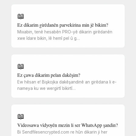
📖
Ez dikarim girêdanên parvekirina min jê bikim?
Mixabin, tenê hesabên PRO-yê dikarin girêdanên
xwe îdare bikin, lê hemî pel û g…
📖
Ez çawa dikarim pelan dakêşim?
Ew hêsan e! Bişkojka dakêşandinê an girêdana li e-
nameya ku we wergirtî bikirtî…
📖
Videosawa vîdyoyên mezin li ser WhatsApp şandin?
Bi Sendfilesencrypted.com re hûn dikarin ji her