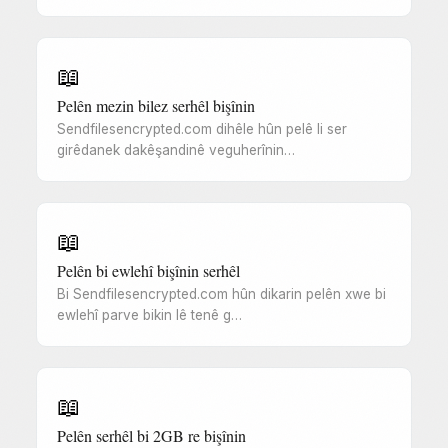
📖
Pelên mezin bilez serhêl bişînin
Sendfilesencrypted.com dihêle hûn pelê li ser
girêdanek dakêşandinê veguherînin…
📖
Pelên bi ewlehî bişînin serhêl
Bi Sendfilesencrypted.com hûn dikarin pelên xwe bi
ewlehî parve bikin lê tenê g…
📖
Pelên serhêl bi 2GB re bişînin