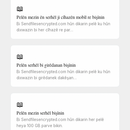
📖
Pelên mezin ên serhêl ji cîhazên mobîl re bişînin
Bi Sendfilesencrypted.com hûn dikarin pelê ku hûn
dixwazin bi her cîhazê re par…
📖
Pelên serhêl bi girêdanan bişînin
Bi Sendfilesencrypted.com hûn dikarin pelê ku hûn
dixwazin bi girêdanek dakêşan…
📖
Pelên mezin serhêl bişînin
Bi Sendfilesencrypted.com hûn dikarin her pelê
heya 100 GB parve bikin.