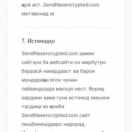
ҷорӣ аст. Sendfilesencrypted.com
метавонад м
7. Истинодҳо
Sendfilesencrypted.com ҳамаи
сайтҳои ба вебсайти он марбутро
баррасӣ накардааст ва барои
мундариҷаи ягон чунин
пайвандшуда масъул нест. Ворид
кардани ҳама гуна истинод маънои
тасдиқи аз ҷониби
Sendfilesencrypted.com сайт
пешбинишударо надорад.