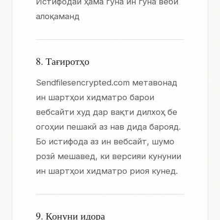
Истифодаи ҳама гуна ин гуна веби
алоқаманд
8. Тағиротҳо
Sendfilesencrypted.com метавонад
ин шартҳои хидматро барои
вебсайти худ дар вақти дилхоҳ бе
огоҳии пешакӣ аз нав дида барояд.
Бо истифода аз ин вебсайт, шумо
розӣ мешавед, ки версияи кунунии
ин шартҳои хидматро риоя кунед.
9. Қонуни идора