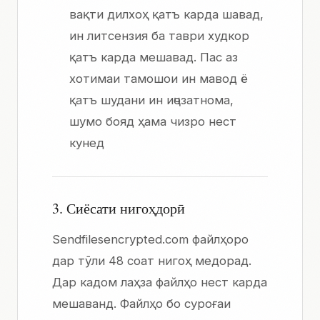
вақти дилхоҳ қатъ карда шавад,
ин литсензия ба таври худкор
қатъ карда мешавад. Пас аз
хотимаи тамошои ин мавод ё
қатъ шудани ин иҷозатнома,
шумо бояд ҳама чизро нест
кунед
3. Сиёсати нигоҳдорӣ
Sendfilesencrypted.com файлҳоро
дар тӯли 48 соат нигоҳ медорад.
Дар кадом лаҳза файлҳо нест карда
мешаванд. Файлҳо бо суроғаи