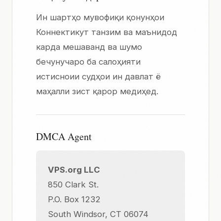
Ин шартҳо мувофиқи қонунҳои
Коннектикут танзим ва маънидод
карда мешаванд ва шумо
бечунучаро ба салоҳияти
истисноии судҳои ин давлат ё
маҳалли зист қарор медиҳед.
DMCA Agent
VPS.org LLC
850 Clark St.
P.O. Box 1232
South Windsor, CT 06074