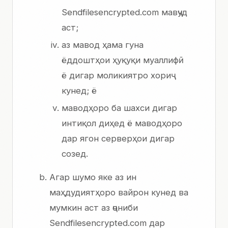
Sendfilesencrypted.com мавҷуд
аст;
аз мавод ҳама гуна
ёддоштҳои ҳуқуқи муаллифӣ
ё дигар моликиятро хориҷ
кунед; ё
маводҳоро ба шахси дигар
интиқол диҳед ё маводҳоро
дар ягон серверҳои дигар
созед.
Агар шумо яке аз ин
маҳдудиятҳоро вайрон кунед ва
мумкин аст аз ҷониби
Sendfilesencrypted.com дар