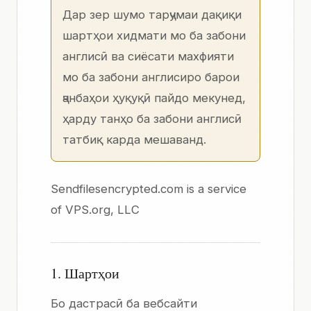
Дар зер шумо тарҷумаи дақиқи
шартҳои хидмати
мо ба
забони
англисӣ
ва
сиёсати махфияти
мо ба
забони англисиро
барои
ҷанбаҳои ҳуқуқӣ пайдо мекунед,
ҳарду танҳо ба забони англисӣ
татбиқ карда мешаванд.
Sendfilesencrypted.com is a service
of
VPS.org, LLC
1. Шартҳои
Бо дастрасӣ ба вебсайти