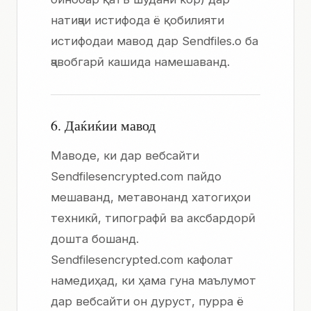
натиҷаи истифода ё қобилияти
истифодаи мавод дар Sendfiles.o ба
ҷавобгарӣ кашида намешаванд.
6. Даќиќии мавод
Маводе, ки дар вебсайти
Sendfilesencrypted.com пайдо
мешаванд, метавонанд хатогиҳои
техникӣ, типографӣ ва аксбардорӣ
дошта бошанд.
Sendfilesencrypted.com кафолат
намедиҳад, ки ҳама гуна маълумот
дар вебсайти он дуруст, пурра ё