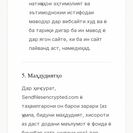
натиҷаҳои эҳтимолият ва
эътимоднокии истифодаи
маводҳо дар вебсайти худ ва ё
ба тариқи дигар ба ин мавод ё
дар ягон сайте, ки ба ин сайт
пайванд аст, намедиҳад.
5. Маҳдудиятҳо
Дар ҳеҷ сурат,
Sendfilesencrypted.com ё
таҳвилгарони он барои зарари (аз
ҷумла, бидуни маҳдудият, хисороти
аз даст додани маълумот ё фоида ё
бинобар қатъ шудани кор) дар