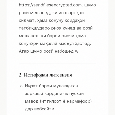
https://sendfilesencrypted.com, шумо
розӣ мешавед, ки ин шартҳои
хидмат, ҳама қонуну қоидаҳои
татбиқшударо риоя кунед ва розӣ
мешавед, ки барои риояи ҳама
қонунҳои маҳаллӣ масъул ҳастед.
Агар шумо розӣ набошед w
2. Истифодаи литсензия
Иҷозат барои муваққатан
зеркашӣ кардани як нусхаи
мавод (иттилоот ё нармафзор)
дар вебсайти