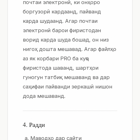
почтаи электронӣ, ки онҳоро
боргузорӣ кардаанд, пайванд
карда шудаанд. Агар почтаи
электронӣ барои фиристодан
ворид карда шуда бошад, он низ
нигоҳ дошта мешавад. Агар файлҳо
аз як корбари PRO ба куҷо
фиристода шаванд, шартҳои
гуногун татбиқ мешаванд ва дар
саҳифаи пайванди зеркашӣ нишон
дода мешаванд.
4. Радди
Маводҳо дар сайти