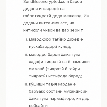
Sendfilesencrypted.com барои
дидани инфиродӣ ва
ғайритиҷоратӣ дода мешавад. Ин
додани литсензия аст, на
интиқоли унвон ва дар зери т
маводҳоро тағйир диҳед ё
нусхабардорӣ кунед;
маводро барои ҳама гуна
ҳадафи тиҷоратӣ ва ё намоиши
оммавӣ (тиҷоратӣ ё ғайри
тиҷоратӣ) истифода баред;
кӯшиши таҷзия кардан ё
баръакс сохтани муҳандисии
ҳама гуна нармафзоре, ки дар
вебсайти