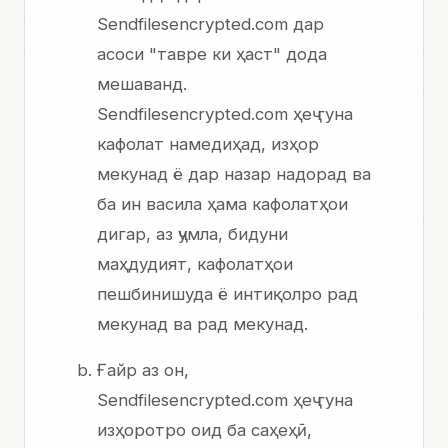
Sendfilesencrypted.com дар
асоси "тавре ки ҳаст" дода
мешаванд.
Sendfilesencrypted.com ҳеҷ гуна
кафолат намедиҳад, изҳор
мекунад ё дар назар надорад ва
ба ин васила ҳама кафолатҳои
дигар, аз ҷумла, бидуни
маҳдудият, кафолатҳои
пешбинишуда ё интиқолро рад
мекунад ва рад мекунад.
Ғайр аз он,
Sendfilesencrypted.com ҳеҷ гуна
изҳоротро оид ба саҳеҳӣ,