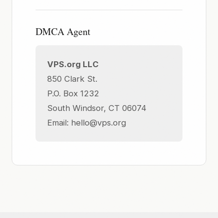
DMCA Agent
VPS.org LLC
850 Clark St.
P.O. Box 1232
South Windsor, CT 06074
Email:
hello@vps.org