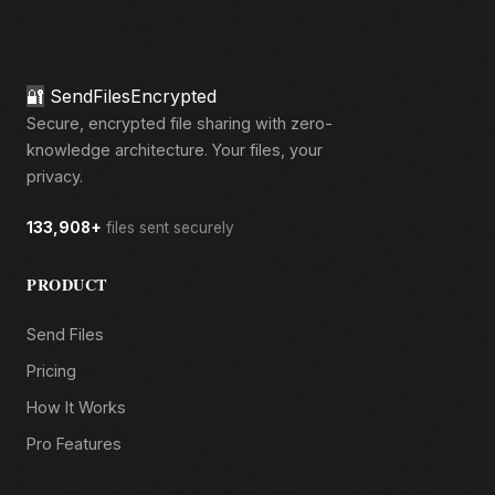
🔐
SendFilesEncrypted
Secure, encrypted file sharing with zero-
knowledge architecture. Your files, your
privacy.
133,908+
files sent securely
PRODUCT
Send Files
Pricing
How It Works
Pro Features