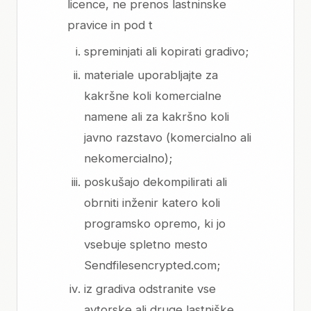
licence, ne prenos lastninske
pravice in pod t
spreminjati ali kopirati gradivo;
materiale uporabljajte za
kakršne koli komercialne
namene ali za kakršno koli
javno razstavo (komercialno ali
nekomercialno);
poskušajo dekompilirati ali
obrniti inženir katero koli
programsko opremo, ki jo
vsebuje spletno mesto
Sendfilesencrypted.com;
iz gradiva odstranite vse
avtorske ali druge lastniške