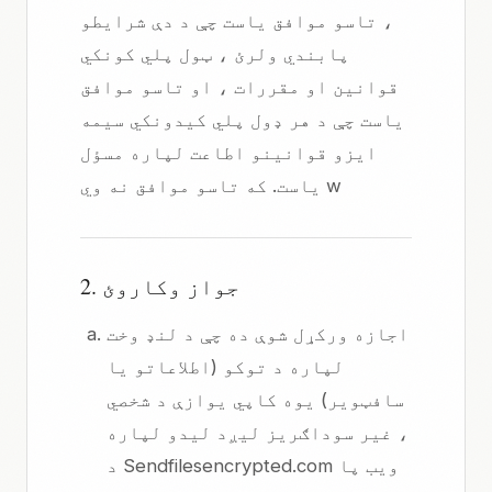
، تاسو موافق یاست چې د دې شرایطو
پابندي ولرئ ، ټول پلي کونکي
قوانین او مقررات ، او تاسو موافق
یاست چې د هر ډول پلي کیدونکي سیمه
ایزو قوانینو اطاعت لپاره مسؤل
یاست. که تاسو موافق نه وي w
2. جواز وکاروئ
اجازه ورکړل شوې ده چې د لنډ وخت
لپاره د توکو (اطلاعاتو یا
سافټویر) یوه کاپي یوازې د شخصي
، غیر سوداګریز لیږد لیدو لپاره
د Sendfilesencrypted.com ویب پا