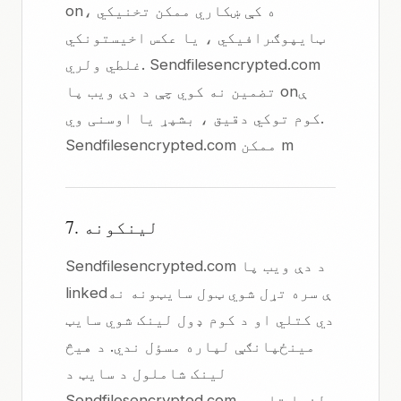
onه کې ښکاري ممکن تخنیکي ،
ټایپوګرافیکي ، یا عکس اخیستونکي
غلطي ولري. Sendfilesencrypted.com
تضمین نه کوي چې د دې ویب پا onې
کوم توکي دقیق ، بشپړ یا اوسنی وي.
Sendfilesencrypted.com ممکن m
7. لینکونه
Sendfilesencrypted.com د دې ویب پا
linkedې سره تړل شوي ټول سایټونه نه
دي کتلي او د کوم ډول لینک شوي سایټ
مینځپانګې لپاره مسؤل ندي. د هیڅ
لینک شاملول د سایټ د
Sendfilesencrypted.com لخوا تایید