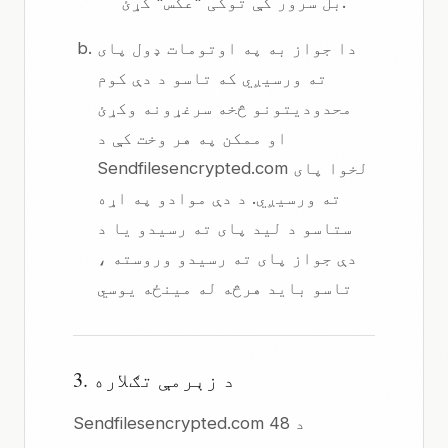
بل سرور کې توکی "عکس" کړئ.
دا جواز به په اوتومات ډول پای
ته ورسیږي که تاسو د دې کوم
محدودیتونو څخه سرغړونه وکړئ
او ممکن په هر وخت کې د
Sendfilesencrypted.com لخوا پای
ته ورسیږي. د دې موادو په اړه
ستاسو د لید پای ته رسیدو یا د
دې جواز پای ته رسیدو وروسته ،
تاسو باید هرڅه له مینځه یوسي
3. د زېرمې تګلاره
Sendfilesencrypted.com د 48