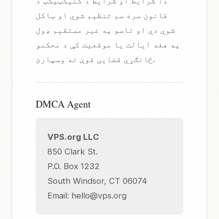
دا شرایط او شرایط د کنیکټیکټ د
قانون سره سم تنظیم شوي او ټاکل
شوي دي او تاسو په غیر مستقیم ډول
په هغه ایالت یا موقعیت کې د محکمو
ځانګړي قضایی قوې ته وسپارئ.
DMCA Agent
VPS.org LLC
850 Clark St.
P.O. Box 1232
South Windsor, CT 06074
Email:
hello@vps.org