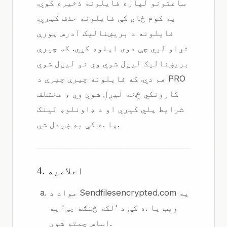
ساعتونو لپاره فایلونه ذخیره کوي.
په کوم ځای کې فایلونه حذف کیږي.
فایلونه د بریښنالیک آدرس پورې
تړاو لري چې دوی اپلوډ کړي. که چیرې
بریښنالیک لیږل شوي وي نو لیږل شوي
هم دي. که فایلونه چیرې چیرې د PRO
کارونکي څخه لیږل شوي وي ، مختلف
شرایط پلي کیږي او د ډاونلوډ لینک
پا .ه کې به ښودل شي.
4. اعلامیه
مواد د Sendfilesencrypted.com په
ویب پا .ه کې د 'لکه څنګه چې' په
اساس چمتو شوي.