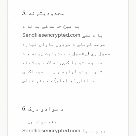
5. محدودیتونه
په هیڅ حالت کې به نه د
Sendfilesencrypted.com یا د هغې
عرضه کونکي د هرډول تاوان لپاره
مسؤل وي (پشمول د محدودیت پرته ، د
معلوماتو یا ګټې له لاسه ورکولو
تاوانونو لپاره ، یا د سوداګرۍ
مداخلې له امله) د سینډ فیلس.
6. د موادو درک
هغه مواد چې د
Sendfilesencrypted.com په ویب پا