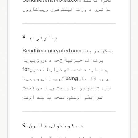
نه کوي. د ورته لینک شوي ویب کارول
8. بدلونونه
Sendfilesencrypted.com ممکن هر وخت
پرته له خبرتیا څخه د دې ویب پا
forې لپاره د خدماتو شرایط تعدیل
کړي. د دې ویب پا usingې په کارولو
سره تاسو موافق یاست چې د دې خدمت
شرایطو اوسني نسخه پابند اوسئ.
9. د حکومتولۍ قانون