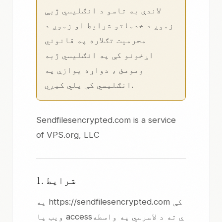
لاندې به تاسو د
انګلیسي ژبې
زموږ
د خدماتو شرایط
او زموږ د
محرمیت تګلاره په
قانوني
اړخونو
کې په انګلیسي ژبه
ومومئ ، دواړه یوازې په
انګلیسي کې پلي کیږي.
Sendfilesencrypted.com is a service
of
VPS.org, LLC
1. شرایط
په https://sendfilesencrypted.com کې
ویب پا accessې ته د لاسرسي په واسطه