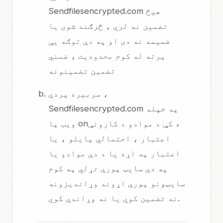
Sendfilesencrypted.com هیڅ
تضمین نه لري ، څرګند شوی یا
ضمیمه نه دی او په دې توګه یې
پرته له کوم محدودیت ، ضمني
تضمین تضمینونه
سربیره پردې ،
Sendfilesencrypted.com په خپله
ویب پا onه کې د موادو د کارونې
اعتبار ، احتمالي پایلو ، یا
اعتبار په اړه یا د دې موادو یا
په دې سایټ پورې تړلي په کوم
سایټونو پورې اړوند وړاندیزونه
نه تضمین کوي یا نه وړاندې کوي.