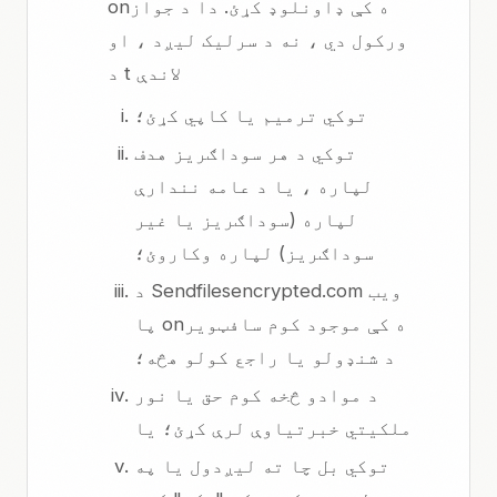
onه کې ډاونلوډ کړئ. دا د جواز
ورکول دي ، نه د سرلیک لیږد ، او
د t لاندې
توکي ترمیم یا کاپي کړئ؛
توکي د هر سوداګریز هدف
لپاره ، یا د عامه نندارې
لپاره (سوداګریز یا غیر
سوداګریز) لپاره وکاروئ؛
د Sendfilesencrypted.com ویب
پا onه کې موجود کوم سافټویر
د شنډولو یا راجع کولو هڅه؛
د موادو څخه کوم حق یا نور
ملکیتي خبرتیاوې لرې کړئ؛ یا
توکي بل چا ته لیږدول یا په