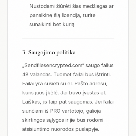
Nustodami žiūrėti šias medžiagas ar
panaikinę šią licenciją, turite
sunaikinti bet kurią
3. Saugojimo politika
„Sendfilesencrypted.com“ saugo failus
48 valandas. Tuomet failai bus ištrinti.
Failai yra susieti su el. Pašto adresu,
kuris juos įkėlė. Jei buvo įvestas el.
Laiškas, jis taip pat saugomas. Jei failai
siunčiami iš PRO vartotojo, galioja
skirtingos sąlygos ir jie bus rodomi
atsisiuntimo nuorodos puslapyje.