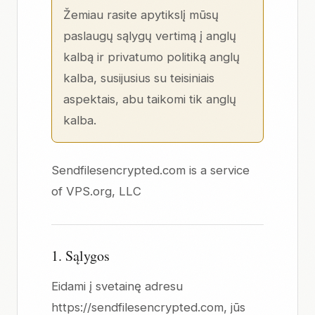
Žemiau rasite apytikslį mūsų
paslaugų sąlygų
vertimą
į anglų
kalbą
ir
privatumo politiką anglų
kalba,
susijusius su teisiniais
aspektais, abu taikomi tik anglų
kalba.
Sendfilesencrypted.com is a service
of
VPS.org, LLC
1. Sąlygos
Eidami į svetainę adresu
https://sendfilesencrypted.com, jūs