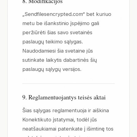
8. Modifikacijos
„Sendfilesencrypted.com“ bet kuriuo
metu be išankstinio įspėjimo gali
peržiūrėti šias savo svetainės
paslaugų teikimo sąlygas.
Naudodamiesi šia svetaine jūs
sutinkate laikytis dabartinės šių
paslaugų sąlygų versijos.
9. Reglamentuojantys teisės aktai
Šias sąlygas reglamentuoja ir aiškina
Konektikuto įstatymai, todėl jūs
neatšaukiamai patenkate į išimtinę tos