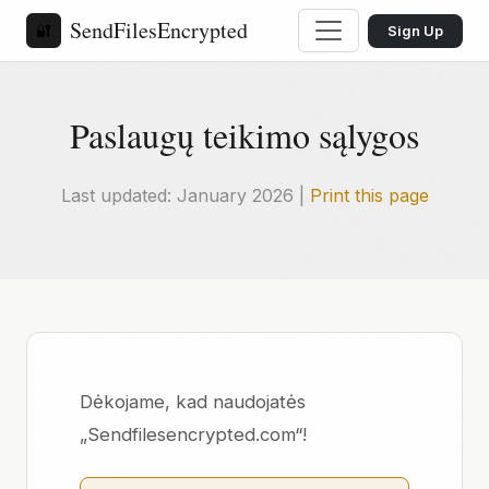
SendFilesEncrypted
🔐
Sign Up
Paslaugų teikimo sąlygos
Last updated: January 2026 |
Print this page
Dėkojame, kad naudojatės
„Sendfilesencrypted.com“!