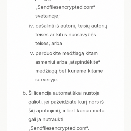
„Sendfilesencrypted.com“
svetainėje;
pašalinti iš autorių teisių autorių
teises ar kitus nuosavybės
teises; arba
perduokite medžiagą kitam
asmeniui arba „atspindėkite“
medžiagą bet kuriame kitame
serveryje.
Ši licencija automatiškai nustoja
galioti, jei pažeidžiate kurį nors iš
šių apribojimų, ir bet kuriuo metu
gali ją nutraukti
„Sendfilesencrypted.com“.