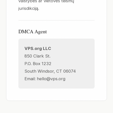
valstybės ar vietovės teismų
jurisdikciją.
DMCA Agent
VPS.org LLC
850 Clark St.
P.O. Box 1232
South Windsor, CT 06074
Email:
hello@vps.org