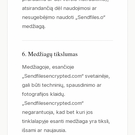
atsirandančią dėl naudojimosi ar
nesugebėjimo naudoti „Sendfiles.o“
medžiagą.
6. Medžiagų tikslumas
Medžiagoje, esančioje
„Sendfilesencrypted.com“ svetainėje,
gali būti techninių, spausdinimo ar
fotografijos klaidų.
„Sendfilesencrypted.com“
negarantuoja, kad bet kuri jos
tinklalapyje esanti medžiaga yra tiksli,
išsami ar naujausia.