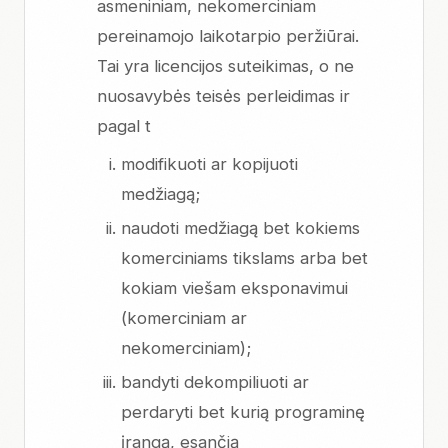
asmeniniam, nekomerciniam
pereinamojo laikotarpio peržiūrai.
Tai yra licencijos suteikimas, o ne
nuosavybės teisės perleidimas ir
pagal t
modifikuoti ar kopijuoti
medžiagą;
naudoti medžiagą bet kokiems
komerciniams tikslams arba bet
kokiam viešam eksponavimui
(komerciniam ar
nekomerciniam);
bandyti dekompiliuoti ar
perdaryti bet kurią programinę
įrangą, esančią