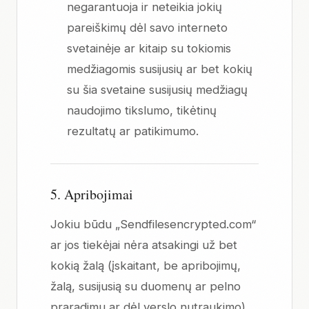
negarantuoja ir neteikia jokių
pareiškimų dėl savo interneto
svetainėje ar kitaip su tokiomis
medžiagomis susijusių ar bet kokių
su šia svetaine susijusių medžiagų
naudojimo tikslumo, tikėtinų
rezultatų ar patikimumo.
5. Apribojimai
Jokiu būdu „Sendfilesencrypted.com“
ar jos tiekėjai nėra atsakingi už bet
kokią žalą (įskaitant, be apribojimų,
žalą, susijusią su duomenų ar pelno
praradimu ar dėl verslo nutraukimo),