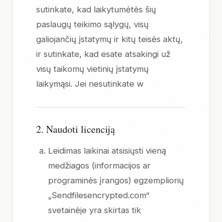
sutinkate, kad laikytumėtės šių
paslaugų teikimo sąlygų, visų
galiojančių įstatymų ir kitų teisės aktų,
ir sutinkate, kad esate atsakingi už
visų taikomų vietinių įstatymų
laikymąsi. Jei nesutinkate w
2. Naudoti licenciją
Leidimas laikinai atsisiųsti vieną
medžiagos (informacijos ar
programinės įrangos) egzempliorių
„Sendfilesencrypted.com“
svetainėje yra skirtas tik