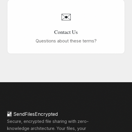
✉️
Contact Us
Questions about these terms?
🔐
SendFilesEncrypted
Secure, encrypted file sharing with zero-
knowledge architecture. Your files, your