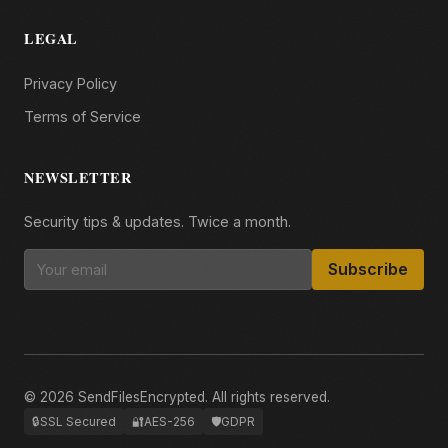
LEGAL
Privacy Policy
Terms of Service
NEWSLETTER
Security tips & updates. Twice a month.
Subscribe
© 2026 SendFilesEncrypted. All rights reserved.
🔒
SSL Secured
🔐
AES-256
🛡️
GDPR