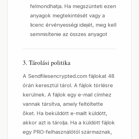
felmondhatja. Ha megszünteti ezen
anyagok megtekintését vagy a
licenc érvényességi idejét, meg kell
semmisítenie az összes anyagot
3. Tárolási politika
A Sendfilesencrypted.com fájlokat 48
órán keresztül tárol. A fájlok törlésre
kerülnek. A fájlok egy e-mail címhez
vannak társítva, amely feltöltette
őket. Ha beküldött e-mailt küldött,
akkor azt is tárolja. Ha a küldött fájlok
egy PRO-felhasználótól származnak,