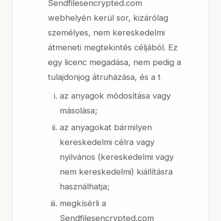
Sendfilesencrypted.com
webhelyén kerül sor, kizárólag
személyes, nem kereskedelmi
átmeneti megtekintés céljából. Ez
egy licenc megadása, nem pedig a
tulajdonjog átruházása, és a t
az anyagok módosítása vagy
másolása;
az anyagokat bármilyen
kereskedelmi célra vagy
nyilvános (kereskedelmi vagy
nem kereskedelmi) kiállításra
használhatja;
megkísérli a
Sendfilesencrypted.com