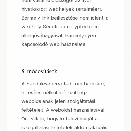
nem vállal felelősséget az ilyen
hivatkozott webhelyek tartalmáért.
Bármely link beillesztése nem jelenti a
webhely Sendfilesencrypted.com
általi jóváhagyását. Bármely ilyen
kapcsolódó web használata
8. módosítások
A Sendfilesencrypted.com bármikor,
értesítés nélkül módosíthatja
weboldalának jelen szolgáltatási
feltételeit. A weboldal használatával
Ön vállalja, hogy kötelezi magát a
szolgáltatási feltételek akkori aktuális