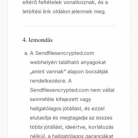
eltérő feltételek vonatkoznak, és a
letöltési link oldalon jelennek meg.
4. lemondás
A Sendfilesencrypted.com
webhelyén található anyagokat
„amint vannak” alapon bocsátják
rendelkezésre. A
Sendfilesencrypted.com nem vállal
semmiféle kifejezett vagy
hallgatólagos jótállást, és ezzel
elutasítja és megtagadja az összes
többi jótállást, ideértve, korlátozás
nélkül, a hallgatólagos garanciákat