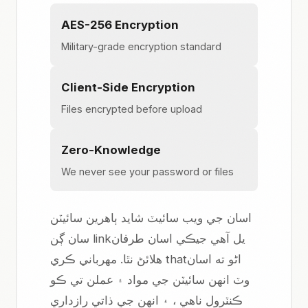
AES-256 Encryption
Military-grade encryption standard
Client-Side Encryption
Files encrypted before upload
Zero-Knowledge
We never see your password or files
اسان جي ويب سائيٽ شايد ٻاهرين سائيٽن
سان ڳن linkيل آهي جيڪي اسان طرفان
هلائڻ نٿا. مهرباني ڪري thatاڻو ته اسان
وٽ انهن سائيٽن جي مواد ۽ عملن تي ڪو
ڪنٽرول ناهي ، ۽ انهن جي ذاتي رازداري