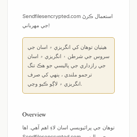
Sendfilesencrypted.com استعمال ڪرڻ
جي مهرباني!
هيٺيان توهان کي
انگريزي ۾
اسان
جي
سروس جي شرطن
۽
انگريزي ۾
اسان
جي
رازداري جي پاليسي
جو هڪ تنگ
ترجمو ملندي ، ٻنهي کي صرف
انگريزي ۾ لاڳو ڪيو وڃي.
Overview
توهان جي پرائيويسي اسان لاءِ اهم آهي. اها
Sendfilesencrypted.com جي پاليسي