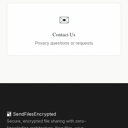
✉️
Contact Us
Privacy questions or requests
🔐
SendFilesEncrypted
Secure, encrypted file sharing with zero-
knowledge architecture. Your files, your