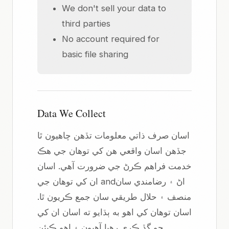
We don't sell your data to
third parties
No account required for
basic file sharing
Data We Collect
اسان صرف ذاتي معلومات تڏهن چاهيون ٿا
جڏهن اسان واقعي هن کي توهان جي هڪ
خدمت فراهم ڪرڻ جي ضرورت آهي. اسان
ان کي توهان جي andاڻ ۽ رضامندي سان
منصف ۽ حلال طريقي سان جمع ڪريون ٿا.
اسان توهان کي اهو به ٻڌايو ته اسان ان کي
ڇو گڏ ڪري رهيا آهيون ۽ اهو ڪيئن