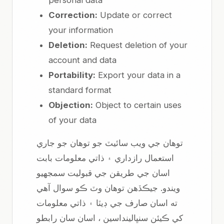
personal data
Correction:
Update or correct
your information
Deletion:
Request deletion of your
account and data
Portability:
Export your data in a
standard format
Objection:
Object to certain uses
of your data
توهان جي ويب سائيٽ جو توهان جو جاري
استعمال رازداري ۽ ذاتي معلومات بابت
اسان جي طريقن جي قبوليت سمجهيو
ويندو. جيڪڏهن توهان وٽ ڪو سوال آهي
ته اسان صارف جي ڊيٽا ۽ ذاتي معلومات
کي ڪيئن سنڀالينداسين ، اسان سان رابطو