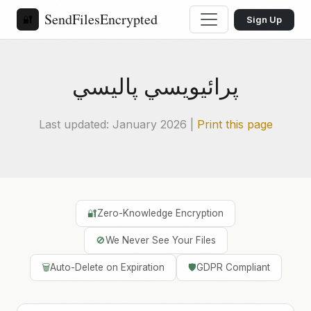
SendFilesEncrypted
🔐
Sign Up
پرائيويسي پاليسي
Last updated: January 2026 |
Print this page
🔐
Zero-Knowledge Encryption
🚫
We Never See Your Files
🗑️
Auto-Delete on Expiration
🛡️
GDPR Compliant