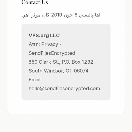
Contact Us
اها پاليسي 6 جون 2019 کان موثر آهي.
VPS.org LLC
Attn: Privacy -
SendFilesEncrypted
850 Clark St., P.O. Box 1232
South Windsor, CT 06074
Email:
hello@sendfilesencrypted.com