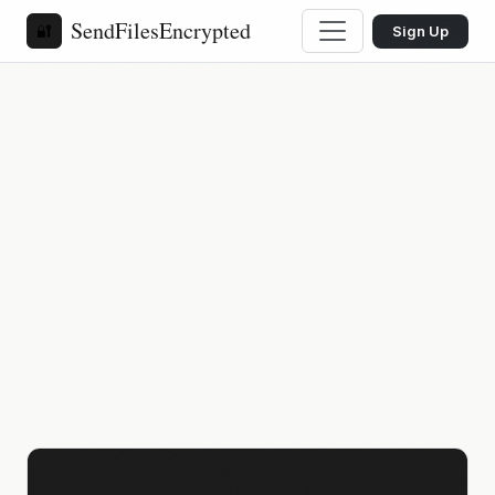
SendFilesEncrypted
🔐
Sign Up