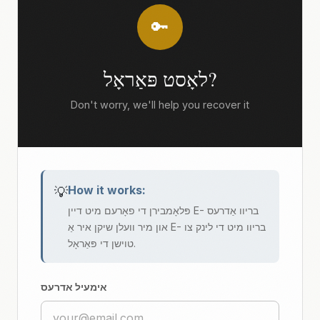
🔑
לאָסט פּאַראָל?
Don't worry, we'll help you recover it
How it works:
💡
פּלאָמבירן די פאָרעם מיט דיין E- בריוו אַדרעס
און מיר וועלן שיקן איר אַ E- בריוו מיט די לינק צו
טוישן די פּאַראָל.
אימעיל אדרעס