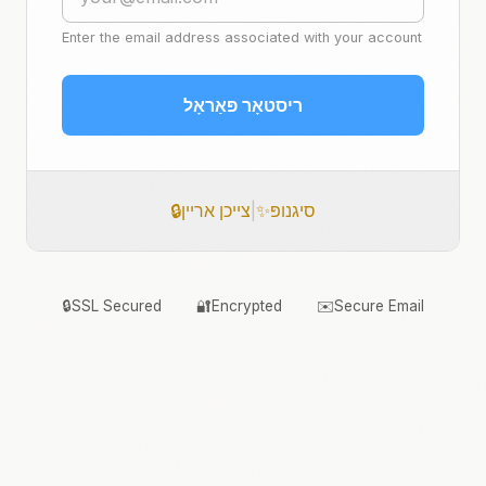
Enter the email address associated with your account
ריסטאָר פּאַראָל
סיגנופּ
✨
|
צייכן אריין
🔒
🔒
SSL Secured
🔐
Encrypted
✉️
Secure Email